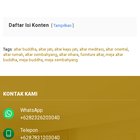
Daftar Isi Konten
Tampilkan
Tags:
altar buddha
,
altar jati
,
altar kayu jati
,
altar meditasi
,
altar oriental
,
altar rumah
,
altar sembahyang
,
altar vihara
,
furniture altar
,
meja altar
buddha
,
meja buddha
,
meja sembahyang
KONTAK KAMI
WhatsApp
+6282326203040
Telepon
+6287831203040