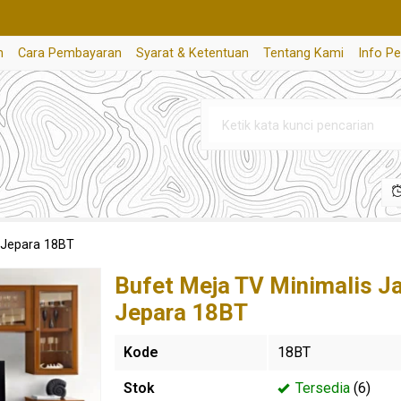
n
Cara Pembayaran
Syarat & Ketentuan
Tentang Kami
Info P
i Jepara 18BT
Bufet Meja TV Minimalis Ja
Jepara 18BT
Kode
18BT
Stok
Tersedia
(6)