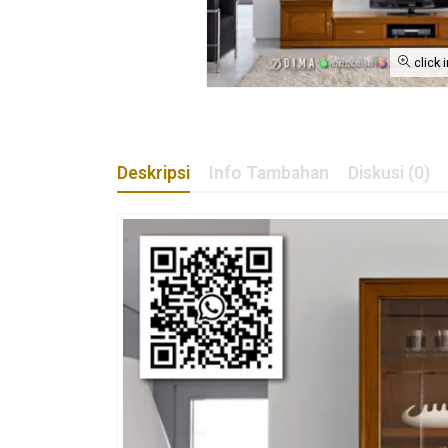
click 
Deskripsi
Info Tambahan
Diskusi (0)