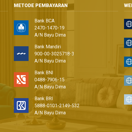
METODE PEMBAYARAN
WE
Bank BCA
2470-1470-19
A/N Bayu Dima
Bank Mandiri
900-00-3025718-3
A/N Bayu Dima
Bank BNI
0488-7906-15
A/N Bayu Dima
Bank BRI
5888-0101-2149-532
A/N Bayu Dima