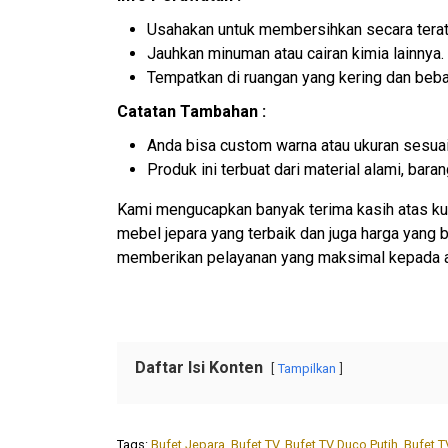
Usahakan untuk membersihkan secara terat
Jauhkan minuman atau cairan kimia lainnya.
Tempatkan di ruangan yang kering dan beb
Catatan Tambahan :
Anda bisa custom warna atau ukuran sesuai
Produk ini terbuat dari material alami, ba
Kami mengucapkan banyak terima kasih atas ku
mebel jepara yang terbaik dan juga harga yang
memberikan pelayanan yang maksimal kepada 
Daftar Isi Konten
Tampilkan
Tags:
Bufet Jepara
,
Bufet TV
,
Bufet TV Duco Putih
,
Bufet T