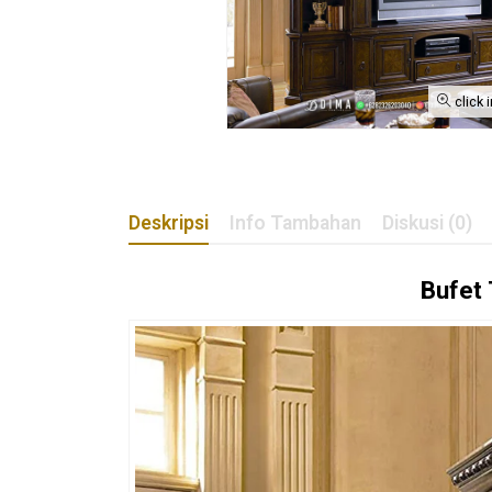
click 
Deskripsi
Info Tambahan
Diskusi (0)
Bufet 