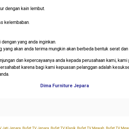
ur dengan kain lembut.
as kelembaban.
 dengan yang anda inginkan.
rang yang akan anda terima mungkin akan berbeda bentuk serat dan
njungan dan kepercayaanya anda kepada perusahaan kami, kami 
 bersahabat karena bagi kami kepuasan pelanggan adalah kesuks
anda.
Dima Furniture Jepara
V Jati Jepara
,
Bufet TV Jepara
,
Bufet TV Klasik
,
Bufet TV Mewah
,
Bufet TV Mew