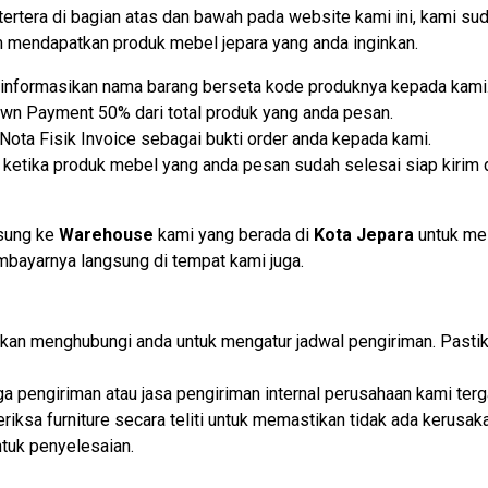
tertera di bagian atas dan bawah pada website kami ini, kami
mendapatkan produk mebel jepara yang anda inginkan.
lu informasikan nama barang berseta kode produknya kepada kami
own Payment 50% dari total produk yang anda pesan.
ota Fisik Invoice sebagai bukti order anda kepada kami.
etika produk mebel yang anda pesan sudah selesai siap kirim d
gsung ke
Warehouse
kami yang berada di
Kota Jepara
untuk me
embayarnya langsung di tempat kami juga.
i akan menghubungi anda untuk mengatur jadwal pengiriman. Past
iga pengiriman atau jasa pengiriman internal perusahaan kami t
iksa furniture secara teliti untuk memastikan tidak ada kerusaka
tuk penyelesaian.