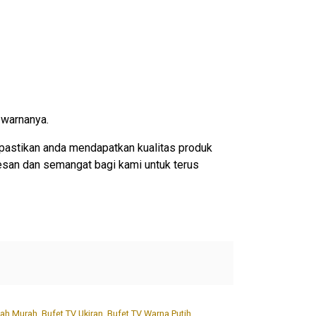
 warnanya.
pastikan anda mendapatkan kualitas produk
esan dan semangat bagi kami untuk terus
ah Murah
,
Bufet TV Ukiran
,
Bufet TV Warna Putih