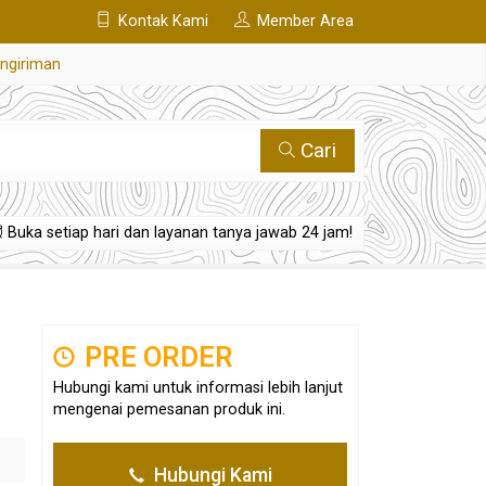
Kontak Kami
Member Area
engiriman
Cari
Buka setiap hari dan layanan tanya jawab 24 jam!
PRE ORDER
Hubungi kami untuk informasi lebih lanjut
mengenai pemesanan produk ini.
Hubungi Kami