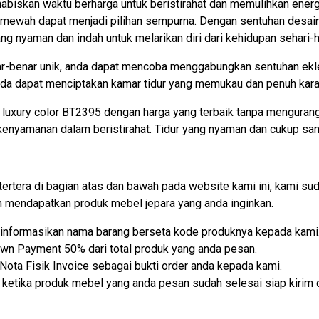
biskan waktu berharga untuk beristirahat dan memulihkan energi
mewah dapat menjadi pilihan sempurna. Dengan sentuhan desain y
 nyaman dan indah untuk melarikan diri dari kehidupan sehari-ha
r-benar unik, anda dapat mencoba menggabungkan sentuhan ek
anda dapat menciptakan kamar tidur yang memukau dan penuh kara
uxury color BT2395 dengan harga yang terbaik tanpa mengurangi 
yamanan dalam beristirahat. Tidur yang nyaman dan cukup sanga
tertera di bagian atas dan bawah pada website kami ini, kami
mendapatkan produk mebel jepara yang anda inginkan.
lu informasikan nama barang berseta kode produknya kepada kami
own Payment 50% dari total produk yang anda pesan.
ota Fisik Invoice sebagai bukti order anda kepada kami.
etika produk mebel yang anda pesan sudah selesai siap kirim d