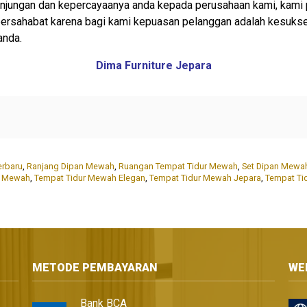
njungan dan kepercayaanya anda kepada perusahaan kami, kami 
 bersahabat karena bagi kami kepuasan pelanggan adalah kesuks
anda.
Dima Furniture Jepara
erbaru
,
Ranjang Dipan Mewah
,
Ruangan Tempat Tidur Mewah
,
Set Dipan Mewa
r Mewah
,
Tempat Tidur Mewah Elegan
,
Tempat Tidur Mewah Jepara
,
Tempat Ti
METODE PEMBAYARAN
WE
Bank BCA