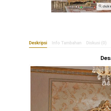
click 
Deskripsi
Info Tambahan
Diskusi (0)
Des