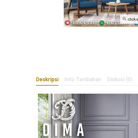
click 
Deskripsi
Info Tambahan
Diskusi (0)