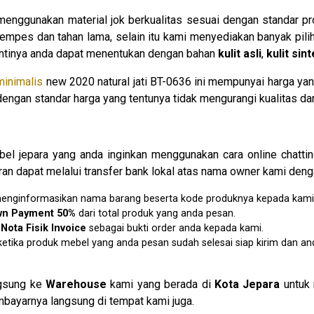
enggunakan material jok berkualitas sesuai dengan standar pro
mpes dan tahan lama, selain itu kami menyediakan banyak pilih
nantinya anda dapat menentukan dengan bahan
kulit asli
,
kulit sint
minimalis
new 2020 natural jati BT-0636 ini mempunyai harga yan
gan standar harga yang tentunya tidak mengurangi kualitas dar
l jepara yang anda inginkan menggunakan cara online chatti
an dapat melalui transfer bank lokal atas nama owner kami denga
u menginformasikan nama barang beserta kode produknya kepada kami
wn Payment 50%
dari total produk yang anda pesan.
n
N
ota Fisik Invoice
sebagai bukti order anda kepada kami.
etika produk mebel yang anda pesan sudah selesai siap kirim dan an
ngsung ke
Warehouse
kami yang berada di
Kota Jepara
untuk 
bayarnya langsung di tempat kami juga.