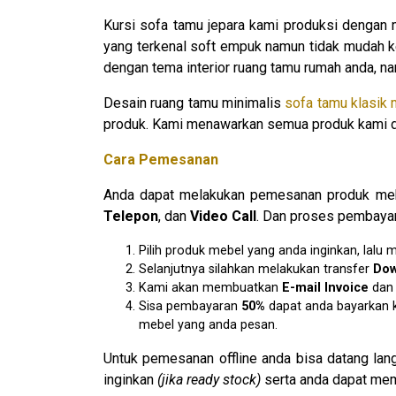
Kursi sofa tamu jepara kami produksi dengan m
yang terkenal soft empuk namun tidak mudah ke
dengan tema interior ruang tamu rumah anda, 
Desain ruang tamu minimalis
sofa tamu klasik 
produk. Kami menawarkan semua produk kami den
Cara Pemesanan
Anda dapat melakukan pemesanan produk mebe
Telepon
, dan
Video Call
. Dan proses pembayar
Pilih produk mebel yang anda inginkan, lal
Selanjutnya silahkan melakukan transfer
D
o
Kami akan membuatkan
E
-mail Invoice
da
Sisa pembayaran
50%
dapat anda bayarkan k
mebel yang anda pesan.
Untuk pemesanan offline anda bisa datang la
inginkan
(jika ready stock)
serta anda dapat mem