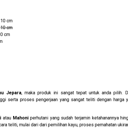
110 cm
110 cm
10 cm
cm
mu Jepara
, maka produk ini sangat tepat untuk anda pilih. 
ggi serta proses pengerjaan yang sangat teliti dengan harga 
i
atau
Mahoni
perhutani yang sudah terjamin ketahanannya hi
a teliti, mulai dari dari pemilihan kayu, proses pemahatan ukir