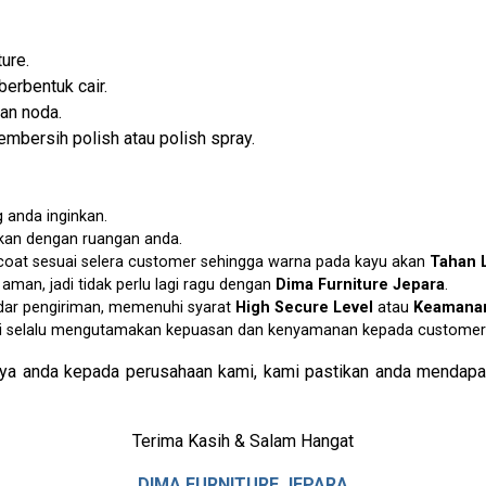
ure.
berbentuk cair.
an noda.
mbersih polish atau polish spray.
 anda inginkan.
ikan dengan ruangan anda.
p coat sesuai selera customer sehingga warna pada kayu akan
Tahan 
an, jadi tidak perlu lagi ragu dengan
Dima Furniture Jepara
.
dar pengiriman, memenuhi syarat
High Secure Level
atau
Keamanan
i selalu mengutamakan kepuasan dan kenyamanan kepada customer 
ya anda kepada perusahaan kami, kami pastikan anda mendapat
Terima Kasih & Salam Hangat
DIMA FURNITURE JEPARA