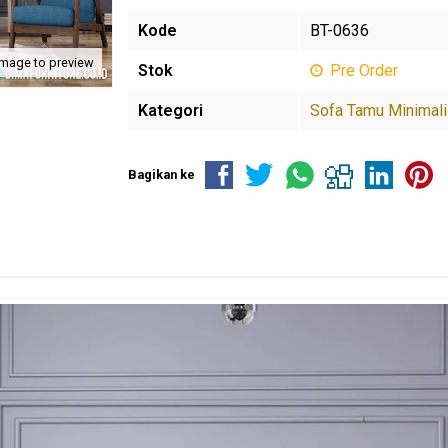
Kode
BT-0636
image to preview
Stok
Pre Order
Kategori
Sofa Tamu Minimal
Bagikan ke