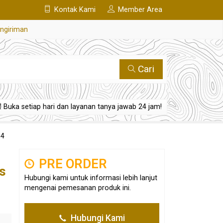
Kontak Kami
Member Area
engiriman
Cari
Buka setiap hari dan layanan tanya jawab 24 jam!
64
PRE ORDER
s
Hubungi kami untuk informasi lebih lanjut
mengenai pemesanan produk ini.
Hubungi Kami