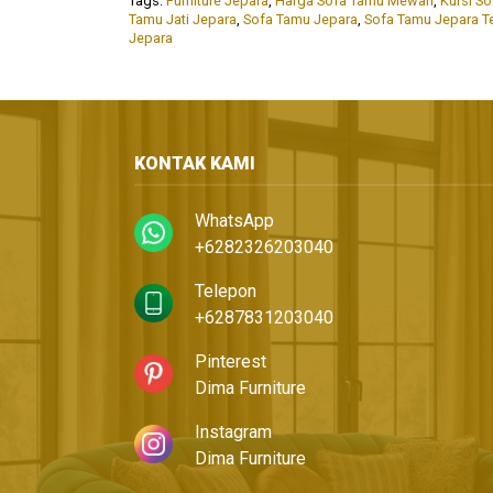
Tags:
Furniture Jepara
,
Harga Sofa Tamu Mewah
,
Kursi S
Tamu Jati Jepara
,
Sofa Tamu Jepara
,
Sofa Tamu Jepara T
Jepara
KONTAK KAMI
WhatsApp
+6282326203040
Telepon
+6287831203040
Pinterest
Dima Furniture
Instagram
Dima Furniture