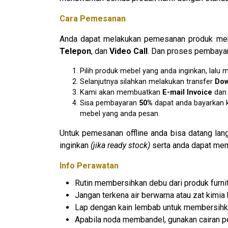
Cara Pemesanan
Anda dapat melakukan pemesanan produk mebe
Telepon
, dan
Video Call
. Dan proses pembayar
Pilih produk mebel yang anda inginkan, lal
Selanjutnya silahkan melakukan transfer
D
o
Kami akan membuatkan
E
-mail Invoice
da
Sisa pembayaran
50%
dapat anda bayarkan k
mebel yang anda pesan.
Untuk pemesanan offline anda bisa datang la
inginkan
(jika ready stock)
serta anda dapat mem
Info Perawatan
Rutin membersihkan debu dari produk furnit
Jangan terkena air berwarna atau zat kimia 
Lap dengan kain lembab untuk membersihk
Apabila noda membandel, gunakan cairan pe