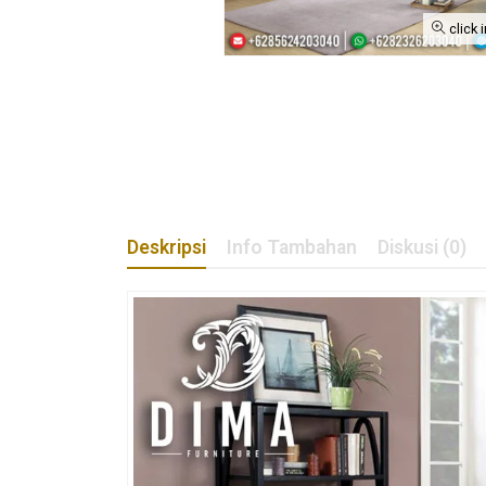
click 
Deskripsi
Info Tambahan
Diskusi (0)