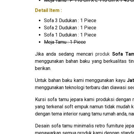
Meja Tamu : P 110 cm X L 110 cm X T 45 
Detail Item :
Sofa 3 Dudukan : 1 Piece
Sofa 2 Dudukan : 1 Piece
Sofa 1 Dudukan : 1 Piece
Meja Tamu : 1 Piece
Jika anda sedang mencari
produk
Sofa Ta
menggunakan bahan baku yang berkualitas tin
berikan.
Untuk bahan baku kami menggunakan kayu
Jat
menggunakan teknologi terbaru dan diawasi secar
Kursi sofa tamu jepara kami produksi dengan m
yang terkenal soft empuk namun tidak mudah ke
dengan tema interior ruang tamu rumah anda, 
Desain sofa tamu minimalis retro furniture je
menawarkan semua produk kami dengan standar h