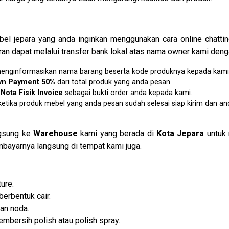
l jepara yang anda inginkan menggunakan cara online chatti
an dapat melalui transfer bank lokal atas nama owner kami denga
u menginformasikan nama barang beserta kode produknya kepada kami
wn Payment 50%
dari total produk yang anda pesan.
n
N
ota Fisik Invoice
sebagai bukti order anda kepada kami.
etika produk mebel yang anda pesan sudah selesai siap kirim dan an
ngsung ke
Warehouse
kami yang berada di
Kota Jepara
untuk 
bayarnya langsung di tempat kami juga.
ure.
berbentuk cair.
an noda.
mbersih polish atau polish spray.