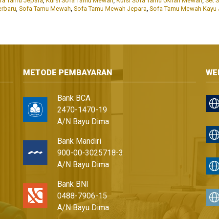
ofa Tamu Jepara
,
Kursi Sofa Tamu Mewah
,
Kursi Sofa Tamu Ukiran Mewah
,
Set 
erbaru
,
Sofa Tamu Mewah
,
Sofa Tamu Mewah Jepara
,
Sofa Tamu Mewah Kayu J
METODE PEMBAYARAN
WE
Bank BCA
2470-1470-19
A/N Bayu Dima
Bank Mandiri
900-00-3025718-3
A/N Bayu Dima
Bank BNI
0488-7906-15
A/N Bayu Dima