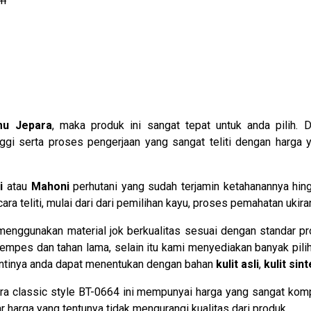
cm
mu Jepara
, maka produk ini sangat tepat untuk anda pilih. 
ggi serta proses pengerjaan yang sangat teliti dengan harga 
i
atau
Mahoni
perhutani yang sudah terjamin ketahanannya hi
a teliti, mulai dari dari pemilihan kayu, proses pemahatan ukir
enggunakan material jok berkualitas sesuai dengan standar pro
mpes dan tahan lama, selain itu kami menyediakan banyak pilih
nantinya anda dapat menentukan dengan bahan
kulit asli
,
kulit sint
para classic style BT-0664 ini mempunyai harga yang sangat komp
arga yang tentunya tidak mengurangi kualitas dari produk.