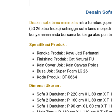
Desain
Sof
Desain sofa tamu minimalis
retro furniture jep
(LG 26 atau Inoac) sehingga sofa tamu menjadi
kenyamanan anda bersama keluarga atau pun t
Spesifikasi Produk :
Rangka Produk : Kayu Jati Perhutani
Finishing Produk : Cat Natural PU
Kain Cover Jok : Kain Canvas Polos
Busa Jok : Super Foam LG 26
Kode Produk : BT-0664
Dimensi Ukuran :
Sofa 3 Dudukan : P 220 cm X L 80 cm X T 
Sofa 2 Dudukan : P 160 cm X L 80 cm X T 
Sofa 1 Dudukan : P 90 cm X L 80 cm X T 1