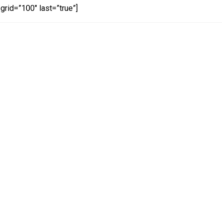
grid=”100″ last=”true”]