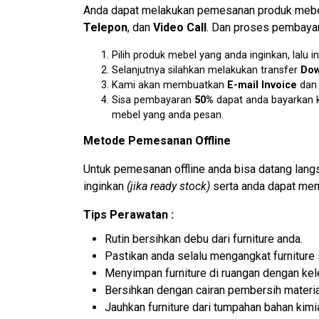
Anda dapat melakukan pemesanan produk mebel 
Telepon
, dan
Video Call
. Dan proses pembayar
Pilih produk mebel yang anda inginkan, lal
Selanjutnya silahkan melakukan transfer
Dow
Kami akan membuatkan
E-mail Invoice
da
Sisa pembayaran
50%
dapat anda bayarkan k
mebel yang anda pesan.
Metode Pemesanan Offline
Untuk pemesanan offline anda bisa datang lan
inginkan
(jika ready stock)
serta anda dapat mem
Tips Perawatan :
Rutin bersihkan debu dari furniture anda.
Pastikan anda selalu mengangkat furniture
Menyimpan furniture di ruangan dengan ke
Bersihkan dengan cairan pembersih materia
Jauhkan furniture dari tumpahan bahan kimi