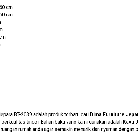
160 cm
160 cm
m
cm
 cm
m
 jepara BT-2039 adalah produk terbaru dari
Dima Furniture Jepa
berkualitas tinggi. Bahan baku yang kami gunakan adalah
Kayu J
i ruangan rumah anda agar semakin menarik dan nyaman dengan 