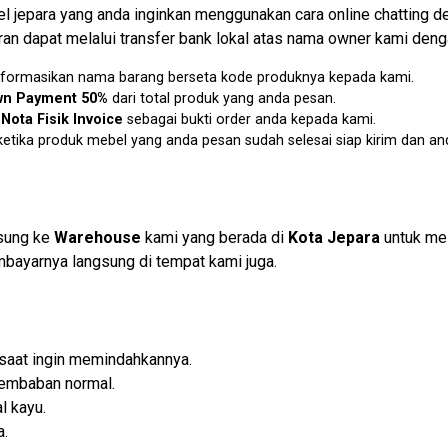
jepara yang anda inginkan menggunakan cara online chatting d
an dapat melalui transfer bank lokal atas nama owner kami denga
u informasikan nama barang berseta kode produknya kepada kami.
n Payment 50%
dari total produk yang anda pesan.
n
Nota Fisik Invoice
sebagai bukti order anda kepada kami.
etika produk mebel yang anda pesan sudah selesai siap kirim dan an
gsung ke
Warehouse
kami yang berada di
Kota Jepara
untuk me
bayarnya langsung di tempat kami juga.
 saat ingin memindahkannya.
lembaban normal.
l kayu.
a.