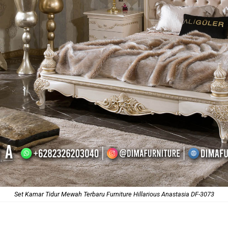
Set Kamar Tidur Mewah Terbaru Furniture Hillarious Anastasia DF-3073