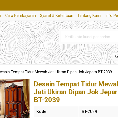
n
Cara Pembayaran
Syarat & Ketentuan
Tentang Kami
Info P
Desain Tempat Tidur Mewah Jati Ukiran Dipan Jok Jepara BT-2039
Desain Tempat Tidur Mewa
Jati Ukiran Dipan Jok Jepa
BT-2039
Kode
BT-2039