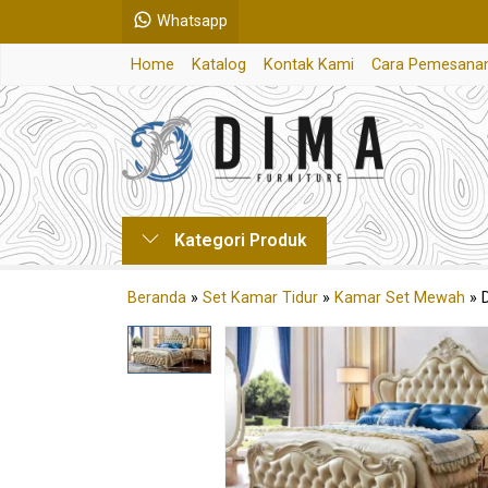
Whatsapp
Home
Katalog
Kontak Kami
Cara Pemesana
Kategori Produk
Beranda
»
Set Kamar Tidur
»
Kamar Set Mewah
»