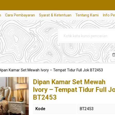
n
Cara Pembayaran
Syarat & Ketentuan
Tentang Kami
Info P
Dipan Kamar Set Mewah Ivory – Tempat Tidur Full Jok BT2453
Dipan Kamar Set Mewah
Ivory – Tempat Tidur Full J
BT2453
Kode
BT2453