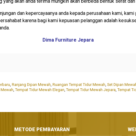
rang yang akan anda terima mungkin akan berbeda bentuk serat dan
njungan dan kepercayaanya anda kepada perusahaan kami, kami 
 bersahabat karena bagi kami kepuasan pelanggan adalah kesuks
anda.
Dima Furniture Jepara
erbaru
,
Ranjang Dipan Mewah
,
Ruangan Tempat Tidur Mewah
,
Set Dipan Mewa
r Mewah
,
Tempat Tidur Mewah Elegan
,
Tempat Tidur Mewah Jepara
,
Tempat Ti
METODE PEMBAYARAN
WE