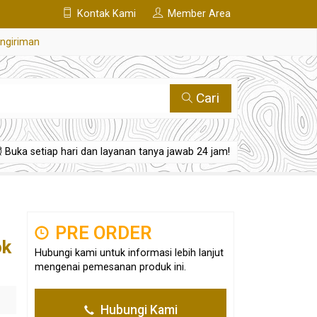
Kontak Kami
Member Area
engiriman
Cari
Buka setiap hari dan layanan tanya jawab 24 jam!
PRE ORDER
ok
Hubungi kami untuk informasi lebih lanjut
mengenai pemesanan produk ini.
Hubungi Kami