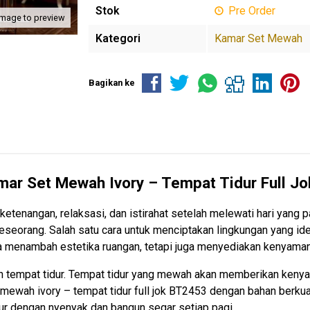
Stok
Pre Order
image to preview
Kategori
Kamar Set Mewah
Bagikan ke
mar Set Mewah
Ivory – Tempat Tidur Full J
ketenangan, relaksasi, dan istirahat setelah melewati hari yang 
seseorang. Salah satu cara untuk menciptakan lingkungan yang 
 menambah estetika ruangan, tetapi juga menyediakan kenyamana
h tempat tidur. Tempat tidur yang mewah akan memberikan kenya
t mewah ivory –
tempat tidur
full jok BT2453 dengan bahan berkual
ur dengan nyenyak dan bangun segar setiap pagi.