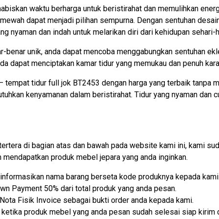
biskan waktu berharga untuk beristirahat dan memulihkan energi
mewah dapat menjadi pilihan sempurna. Dengan sentuhan desain y
 nyaman dan indah untuk melarikan diri dari kehidupan sehari-ha
r-benar unik, anda dapat mencoba menggabungkan sentuhan ek
anda dapat menciptakan kamar tidur yang memukau dan penuh kara
tempat tidur full jok BT2453 dengan harga yang terbaik tanpa me
uhkan kenyamanan dalam beristirahat. Tidur yang nyaman dan c
tertera di bagian atas dan bawah pada website kami ini, kami
mendapatkan produk mebel jepara yang anda inginkan.
lu informasikan nama barang berseta kode produknya kepada kami
own Payment 50% dari total produk yang anda pesan.
ota Fisik Invoice sebagai bukti order anda kepada kami.
etika produk mebel yang anda pesan sudah selesai siap kirim d