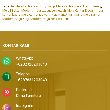
Tags:
furniture kantor premium
,
Harga Meja Kantor
,
meja direktur luxury
,
Meja Direktur Modern
,
meja executive mewah
,
Meja Kantor Elegan
,
meja
kantor luxury
,
Meja Kantor Mewah
,
Meja Kantor Minimalis
,
Meja Kantor
Modern
,
Meja Kerja Modern
,
meja kerja premium
KONTAK KAMI
WhatsApp
+6282326203040
Telepon
+6287831203040
Pinterest
Dima Furniture
Instagram