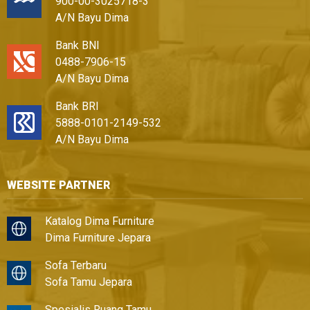
900-00-3025718-3
A/N Bayu Dima
Bank BNI
0488-7906-15
A/N Bayu Dima
Bank BRI
5888-0101-2149-532
A/N Bayu Dima
WEBSITE PARTNER
Katalog Dima Furniture
Dima Furniture Jepara
Sofa Terbaru
Sofa Tamu Jepara
Spesialis Ruang Tamu