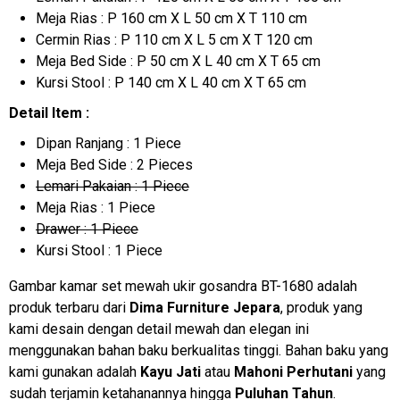
Meja Rias : P 160 cm X L 50 cm X T 110 cm
Cermin Rias : P 110 cm X L 5 cm X T 120 cm
Meja Bed Side : P 50 cm X L 40 cm X T 65 cm
Kursi Stool : P 140 cm X L 40 cm X T 65 cm
Detail Item :
Dipan Ranjang : 1 Piece
Meja Bed Side : 2 Pieces
Lemari Pakaian : 1 Piece
Meja Rias : 1 Piece
Drawer : 1 Piece
Kursi Stool : 1 Piece
Gambar kamar set mewah ukir gosandra BT-1680 adalah
produk terbaru dari
Dima Furniture Jepara
, produk yang
kami desain dengan detail mewah dan elegan ini
menggunakan bahan baku berkualitas tinggi. Bahan baku yang
kami gunakan adalah
Kayu Jati
atau
Mahoni Perhutani
yang
sudah terjamin ketahanannya hingga
Puluhan Tahun
.