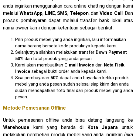
anda inginkan menggunakan cara online chatting dengan kami
melalui
WhatsApp
,
LINE
,
SMS
,
Telepon
, dan
Video Call
. Dan
proses pembayaran dapat melalui transfer bank lokal atas
nama owner kami dengan ketentuan sebagai berikut :
Pilih produk mebel yang anda inginkan, lalu informasikan
nama barang berseta kode produknya kepada kami.
Selanjutnya silahkan melakukan transfer
Down Payment
50%
dari total produk yang anda pesan.
Kami akan membuatkan
E-mail Invoice
dan
Nota Fisik
Invoice
sebagai bukti order anda kepada kami.
Sisa pembayaran
50%
dapat anda bayarkan ketika produk
mebel yang anda pesan sudah selesai siap kirim dan anda
sudah mendapatkan foto final dari produk mebel yang anda
pesan.
Metode Pemesanan Offline
Untuk pemesanan offline anda bisa datang langsung ke
Warehouse
kami yang berada di
Kota Jepara
untuk
melakukan pembelian produk mebel yang anda inginkan
(jika