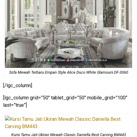
Sofa Mewah Terbaru Eropan Style Alice Duco White Glamours DF-3060
[/lgc_column]
[lgc_column grid=”50″ tablet_grid=”50″ mobile_grid=”100″
last=”true”]
Kursi Tamu Jati Ukiran Mewah Classic Daniella Best Carving BM443