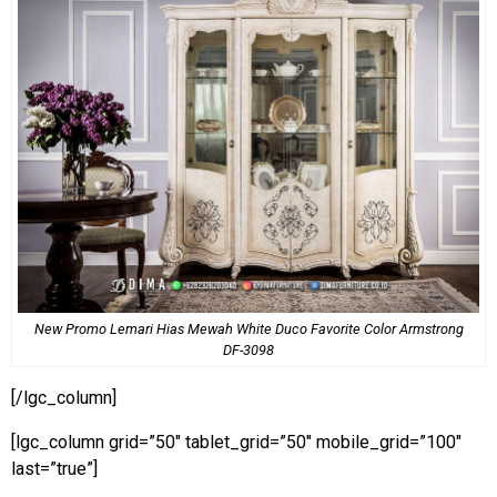
New Promo Lemari Hias Mewah White Duco Favorite Color Armstrong
DF-3098
[/lgc_column]
[lgc_column grid=”50″ tablet_grid=”50″ mobile_grid=”100″
last=”true”]