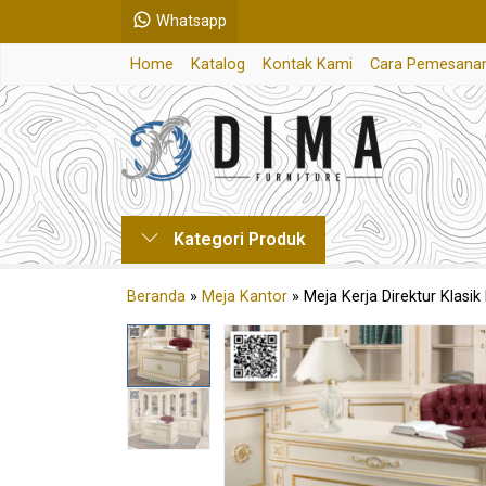
Whatsapp
Home
Katalog
Kontak Kami
Cara Pemesana
Kategori Produk
Beranda
»
Meja Kantor
»
Meja Kerja Direktur Klas