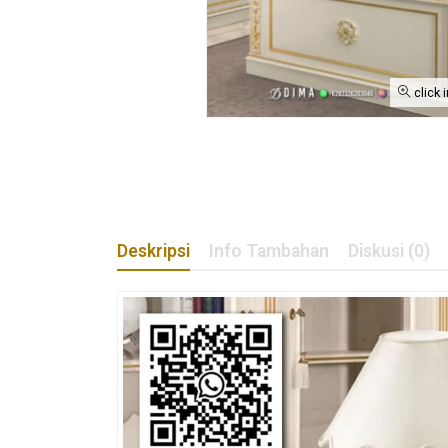
click 
Deskripsi
Info Tambahan
Diskusi (0)