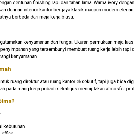
gi dengan sentuhan finishing rapi dan tahan lama. Warna ivory d
n dengan interior kantor bergaya klasik maupun modern elegan. 
tnya berbeda dari meja kerja biasa.
 mengutamakan kenyamanan dan fungsi. Ukuran permukaan meja l
i penyimpanan yang tersembunyi membuat ruang kerja lebih rapi 
urangi kenyamanan.
umah
untuk ruang direktur atau ruang kantor eksekutif, tapi juga bisa d
ada ruang kerja pribadi sekaligus menciptakan atmosfer profes
 Dima?
.
i kebutuhan.
office.