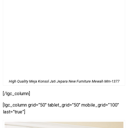
High Quality Meja Konsol Jati Jepara New Furniture Mewah Mm-1377
[/lgc_column]
[lgc_column grid=”50″ tablet_grid=”50″ mobile_grid=”100″
last=”true”]