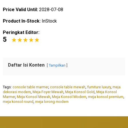
Price Valid Until:
2028-07-08
Product In-Stock:
InStock
Peringkat Editor:
5
Daftar Isi Konten
Tampilkan
Tags:
console table marmer
,
console table mewah
,
furniture luxury
,
meja
dekorasi modern
,
Meja Foyer Mewah
,
Meja Konsol Gold
,
Meja Konsol
Marmer
,
Meja Konsol Mewah
,
Meja Konsol Modern
,
meja konsol premium
,
meja konsol round
,
meja lorong modern