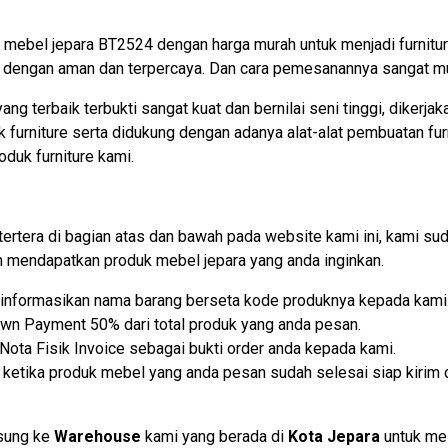
c mebel jepara BT2524 dengan harga murah untuk menjadi furnitur
dengan aman dan terpercaya. Dan cara pemesanannya sangat m
ang terbaik terbukti sangat kuat dan bernilai seni tinggi, dikerj
urniture serta didukung dengan adanya alat-alat pembuatan furn
oduk furniture kami.
tertera di bagian atas dan bawah pada website kami ini, kami
mendapatkan produk mebel jepara yang anda inginkan.
lu informasikan nama barang berseta kode produknya kepada kami
own Payment 50% dari total produk yang anda pesan.
ota Fisik Invoice sebagai bukti order anda kepada kami.
etika produk mebel yang anda pesan sudah selesai siap kirim d
gsung ke
Warehouse
kami yang berada di
Kota Jepara
untuk me