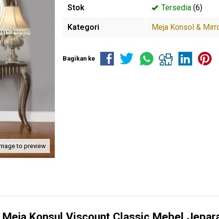
Stok
Tersedia
(6)
Kategori
Meja Konsol & Mirr
Bagikan ke
image to preview
e
Meja Konsul
Viscount Classic Mebel Jepa