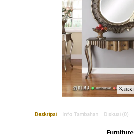
click 
Deskripsi
Info Tambahan
Diskusi (0)
Furnitur