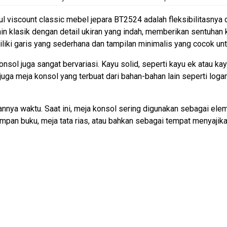
nsul viscount classic mebel jepara BT2524 adalah fleksibilitasnya
 klasik dengan detail ukiran yang indah, memberikan sentuhan
liki garis yang sederhana dan tampilan minimalis yang cocok unt
ol juga sangat bervariasi. Kayu solid, seperti kayu ek atau kay
uga meja konsol yang terbuat dari bahan-bahan lain seperti logam
lannya waktu. Saat ini, meja konsol sering digunakan sebagai ele
pan buku, meja tata rias, atau bahkan sebagai tempat menyaji