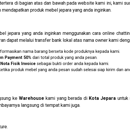
tertera di bagian atas dan bawah pada website kami ini, kam
mendapatkan produk mebel jepara yang anda inginkan.
l jepara yang anda inginkan menggunakan cara online chatti
an dapat melalui transfer bank lokal atas nama owner kami denga
u informasikan nama barang berseta kode produknya kepada kami.
wn Payment 50%
dari total produk yang anda pesan.
n
N
ota Fisik Invoice
sebagai bukti order anda kepada kami.
etika produk mebel yang anda pesan sudah selesai siap kirim dan an
ngsung ke
Warehouse
kami yang berada di
Kota Jepara
untuk 
bayarnya langsung di tempat kami juga.
ure.