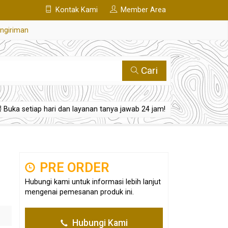
Kontak Kami
Member Area
engiriman
Cari
Buka setiap hari dan layanan tanya jawab 24 jam!
PRE ORDER
Hubungi kami untuk informasi lebih lanjut
mengenai pemesanan produk ini.
Hubungi Kami