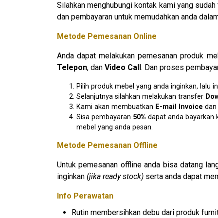
Silahkan menghubungi kontak kami yang sudah 
dan pembayaran untuk memudahkan anda dalam 
Metode Pemesanan Online
Anda dapat melakukan pemesanan produk mebe
Telepon
, dan
Video Call
. Dan proses pembayar
Pilih produk mebel yang anda inginkan, lal
Selanjutnya silahkan melakukan transfer
D
o
Kami akan membuatkan
E
-mail Invoice
da
Sisa pembayaran
50%
dapat anda bayarkan k
mebel yang anda pesan.
Metode Pemesanan Offline
Untuk pemesanan offline anda bisa datang la
inginkan
(jika ready stock)
serta anda dapat mem
Info Perawatan
Rutin membersihkan debu dari produk furnit