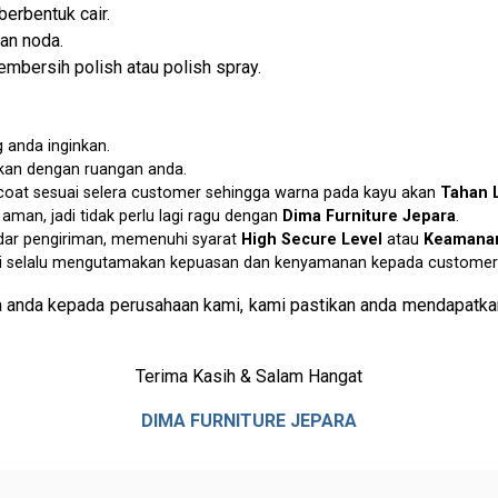
berbentuk cair.
an noda.
mbersih polish atau polish spray.
 anda inginkan.
ikan dengan ruangan anda.
p coat sesuai selera customer sehingga warna pada kayu akan
Tahan 
an, jadi tidak perlu lagi ragu dengan
Dima Furniture Jepara
.
dar pengiriman, memenuhi syarat
High Secure Level
atau
Keamanan
i selalu mengutamakan kepuasan dan kenyamanan kepada customer 
 anda kepada perusahaan kami, kami pastikan anda mendapatkan
Terima Kasih & Salam Hangat
DIMA FURNITURE JEPARA