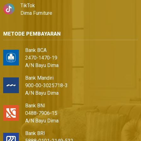
TikTok
Dima Furniture
METODE PEMBAYARAN
Bank BCA
2470-1470-19
A/N Bayu Dima
Bank Mandiri
900-00-3025718-3
A/N Bayu Dima
Bank BNI
0488-7906-15
A/N Bayu Dima
Bank BRI
5888-0101-2149-532