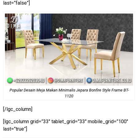
last=”false”]
Popular Desain Meja Makan Minimalis Jepara Bonfire Style Frame BT-
1120
[/lgc_column]
[lgc_column grid=”33″ tablet_grid=”33″ mobile_grid=”100″
last=”true”]