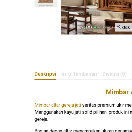
click 
Deskripsi
Info Tambahan
Diskusi (0)
Mimbar A
Mimbar altar gereja jati
veritas premium ukir me
Menggunakan kayu jati solid pilihan, produk ini
gereja.
Bagian depan altar menampilkan ukiran perjamua