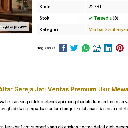
Kode
227BT
Stok
Tersedia
(8)
image to preview
Kategori
Mimbar Sembahya
Bagikan ke
ltar Gereja Jati Veritas Premium Ukir Me
wah dirancang untuk melengkapi ruang ibadah dengan tampilan ya
 menghadirkan perpaduan antara fungsi, ketahanan, dan nilai este
n terakhir (last supper) yang dikerjakan secara detail oleh pen