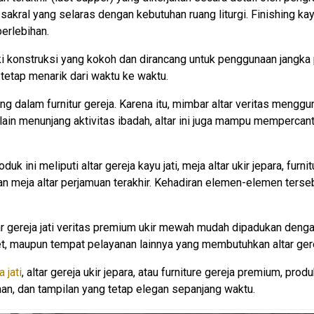
sakral yang selaras dengan kebutuhan ruang liturgi. Finishing 
berlebihan.
iki konstruksi yang kokoh dan dirancang untuk penggunaan jangka p
 tetap menarik dari waktu ke waktu.
ng dalam furnitur gereja. Karena itu, mimbar altar veritas menggu
 Selain menunjang aktivitas ibadah, altar ini juga mampu memperca
 ini meliputi altar gereja kayu jati, meja altar ukir jepara, furnit
m, dan meja altar perjamuan terakhir. Kehadiran elemen-elemen ter
r gereja jati veritas premium ukir mewah mudah dipadukan deng
ret, maupun tempat pelayanan lainnya yang membutuhkan altar ger
 jati
, altar gereja ukir jepara, atau furniture gereja premium, prod
aan, dan tampilan yang tetap elegan sepanjang waktu.