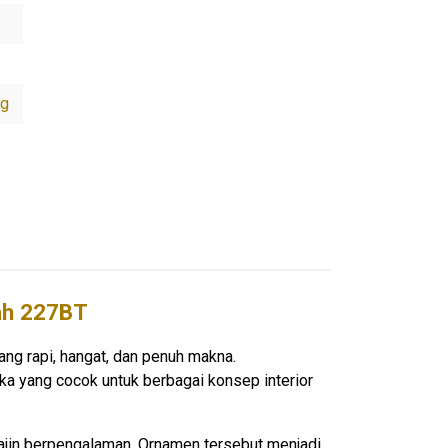
ng
wah 227BT
ng rapi, hangat, dan penuh makna.
tika yang cocok untuk berbagai konsep interior
grajin berpengalaman. Ornamen tersebut menjadi