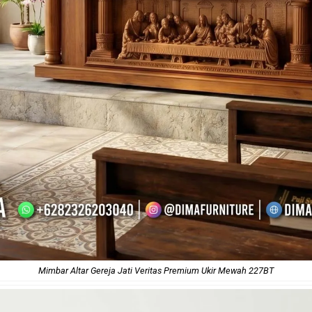
Mimbar Altar Gereja Jati Veritas Premium Ukir Mewah 227BT