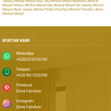
Jepara
,
Mimbar Masjid Kayu Jati
,
Mimbar Masjid Minimalis
,
Mimbar
Masjid Terbaru
,
Mimbar Masjid Ukir
,
Mimbar Masjid Ukir Jepara
,
Mimbar
Masjid Ukiran Jepara
,
Mimbar Pidato Presiden
,
Mimbar Presiden
,
Ukiran
Mimbar Masjid
KONTAK KAMI
WhatsApp
+6282326203040
Telepon
+6287831203040
Pinterest
Dima Furniture
Instagram
Dima Furniture