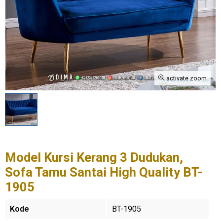
activate zoom
Model Kursi Kerang 3 Dudukan,
Sofa Tamu Santai High Quality BT-
1905
Kode
BT-1905