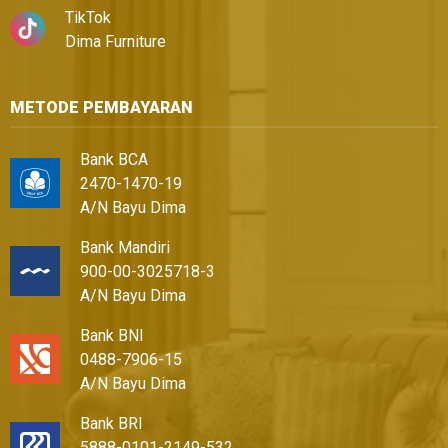
TikTok
Dima Furniture
METODE PEMBAYARAN
Bank BCA
2470-1470-19
A/N Bayu Dima
Bank Mandiri
900-00-3025718-3
A/N Bayu Dima
Bank BNI
0488-7906-15
A/N Bayu Dima
Bank BRI
5888-0101-2149-532