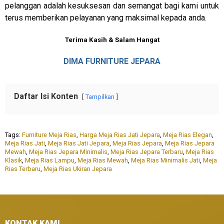
pelanggan adalah kesuksesan dan semangat bagi kami untuk
terus memberikan pelayanan yang maksimal kepada anda.
Terima Kasih & Salam Hangat
DIMA FURNITURE JEPARA
Daftar Isi Konten
Tampilkan
Tags:
Furniture Meja Rias
,
Harga Meja Rias Jati Jepara
,
Meja Rias Elegan
,
Meja Rias Jati
,
Meja Rias Jati Jepara
,
Meja Rias Jepara
,
Meja Rias Jepara
Mewah
,
Meja Rias Jepara Minimalis
,
Meja Rias Jepara Terbaru
,
Meja Rias
Klasik
,
Meja Rias Lampu
,
Meja Rias Mewah
,
Meja Rias Minimalis Jati
,
Meja
Rias Terbaru
,
Meja Rias Ukiran Jepara
KONTAK KAMI