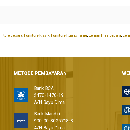
rniture Jepara
,
Furniture Klasik
,
Furniture Ruang Tamu
,
Lemari Hias Jepara
,
Lem
METODE PEMBAYARAN
WE
Bank BCA
2470-1470-19
A/N Bayu Dima
Bank Mandiri
900-00-3025718-3
A/N Bayu Dima