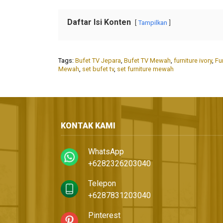
Daftar Isi Konten
Tampilkan
Tags:
Bufet TV Jepara
,
Bufet TV Mewah
,
furniture ivory
,
Fu
Mewah
,
set bufet tv
,
set furniture mewah
KONTAK KAMI
WhatsApp
+6282326203040
Telepon
+6287831203040
Pinterest