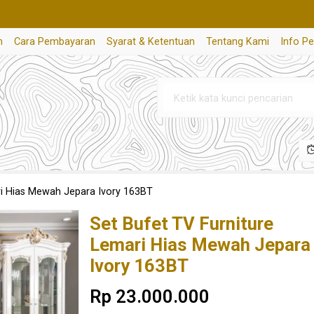
n
Cara Pembayaran
Syarat & Ketentuan
Tentang Kami
Info P
ri Hias Mewah Jepara Ivory 163BT
Set Bufet TV Furniture
Lemari Hias Mewah Jepara
Ivory 163BT
Rp 23.000.000