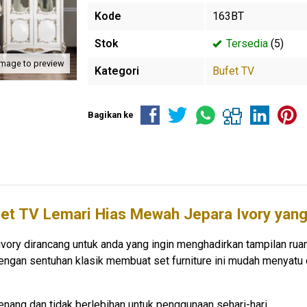
Kode
163BT
Stok
Tersedia
(5)
image to preview
Kategori
Bufet TV
Bagikan ke
fet TV Lemari Hias Mewah Jepara Ivory yang
ory dirancang untuk anda yang ingin menghadirkan tampilan ruang
engan sentuhan klasik membuat set furniture ini mudah menyatu 
enang dan tidak berlebihan untuk penggunaan sehari-hari.