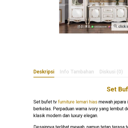
click 
Deskripsi
Info Tambahan
Diskusi (0)
Set Bu
Set bufet tv
furniture lemari hias
mewah jepara iv
berkelas. Perpaduan warna ivory yang lembut d
klasik modern dan luxury elegan.
Desainnya terlihat mewah, namun tetap terasa t