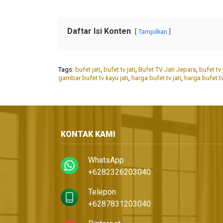
Daftar Isi Konten
Tampilkan
Tags:
bufet jati
,
bufet tv jati
,
Bufet TV Jati Jepara
,
bufet tv j
gambar bufet tv kayu jati
,
harga bufet tv jati
,
harga bufet tv
KONTAK KAMI
WhatsApp
+6282326203040
Telepon
+6287831203040