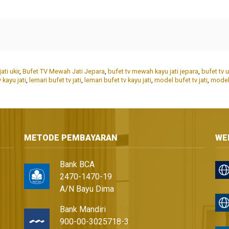
ati ukir
,
Bufet TV Mewah Jati Jepara
,
bufet tv mewah kayu jati jepara
,
bufet tv u
 kayu jati
,
lemari bufet tv jati
,
lemari bufet tv kayu jati
,
model bufet tv jati
,
model 
METODE PEMBAYARAN
WE
Bank BCA
2470-1470-19
A/N Bayu Dima
Bank Mandiri
900-00-3025718-3