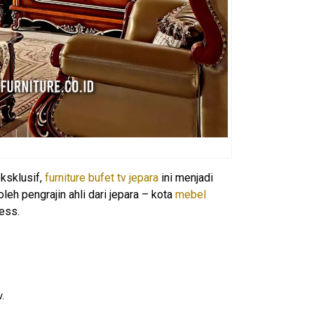
ksklusif,
furniture bufet tv jepara
ini menjadi
eh pengrajin ahli dari jepara – kota
mebel
ess.
.