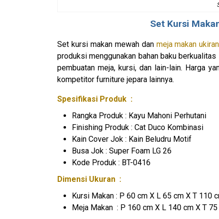
Set
Kursi Maka
Set kursi makan mewah dan
meja makan ukira
produksi menggunakan bahan baku berkualitas de
pembuatan meja, kursi, dan lain-lain. Harga y
kompetitor furniture jepara lainnya.
Spesifikasi Produk :
Rangka Produk : Kayu Mahoni Perhutani
Finishing Produk : Cat Duco Kombinasi
Kain Cover Jok : Kain Beludru Motif
Busa Jok : Super Foam LG 26
Kode Produk : BT-0416
Dimensi Ukuran :
Kursi Makan : P 60 cm X L 65 cm X T 110 
Meja Makan : P 160 cm X L 140 cm X T 75