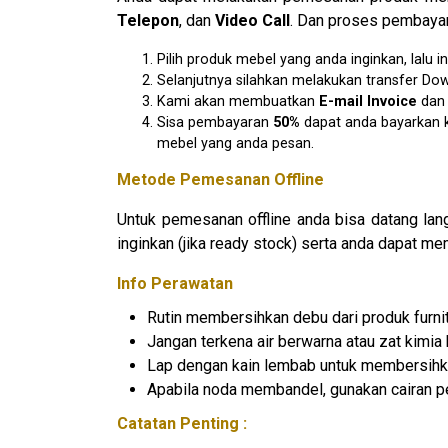
Telepon
, dan
Video Call
. Dan proses pembayar
Pilih produk mebel yang anda inginkan, lal
Selanjutnya silahkan melakukan transfer D
Kami akan membuatkan
E-mail Invoice
da
Sisa pembayaran
50%
dapat anda bayarkan k
mebel yang anda pesan.
Metode Pemesanan Offline
Untuk pemesanan offline anda bisa datang la
inginkan (jika ready stock) serta anda dapat m
Info Perawatan
Rutin membersihkan debu dari produk furnit
Jangan terkena air berwarna atau zat kimia 
Lap dengan kain lembab untuk membersihk
Apabila noda membandel, gunakan cairan pe
Catatan Penting :