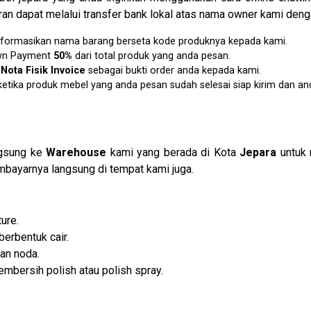
an dapat melalui transfer bank lokal atas nama owner kami denga
u informasikan nama barang berseta kode produknya kepada kami.
own Payment
50%
dari total produk yang anda pesan.
n
Nota Fisik Invoice
sebagai bukti order anda kepada kami.
etika produk mebel yang anda pesan sudah selesai siap kirim dan an
ngsung ke
Warehouse
kami yang berada di Kota
Jepara
untuk 
embayarnya langsung di tempat kami juga.
ure.
berbentuk cair.
an noda.
mbersih polish atau polish spray.