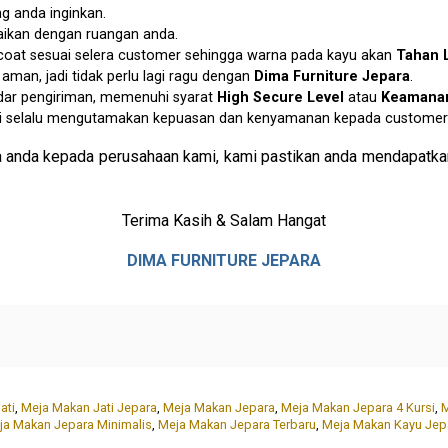
g anda inginkan.
aikan dengan ruangan anda.
p coat sesuai selera customer sehingga warna pada kayu akan
Tahan 
an, jadi tidak perlu lagi ragu dengan
Dima Furniture Jepara
.
dar pengiriman, memenuhi syarat
High Secure Level
atau
Keamanan
i selalu mengutamakan kepuasan dan kenyamanan kepada customer 
 anda kepada perusahaan kami, kami pastikan anda mendapatkan
Terima Kasih & Salam Hangat
DIMA FURNITURE JEPARA
ati
,
Meja Makan Jati Jepara
,
Meja Makan Jepara
,
Meja Makan Jepara 4 Kursi
,
M
ja Makan Jepara Minimalis
,
Meja Makan Jepara Terbaru
,
Meja Makan Kayu Jep