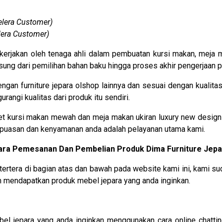
elera Customer)
lera Customer)
ikerjakan oleh tenaga ahli dalam pembuatan kursi makan, meja ma
ng dari pemilihan bahan baku hingga proses akhir pengerjaan p
engan furniture jepara olshop lainnya dan sesuai dengan kuali
angi kualitas dari produk itu sendiri.
t kursi makan mewah dan meja makan ukiran luxury new design 
 kepuasan dan kenyamanan anda adalah pelayanan utama kami.
ara Pemesanan Dan Pembelian Produk Dima Furniture Jepa
tertera di bagian atas dan bawah pada website kami ini, kam
mendapatkan produk mebel jepara yang anda inginkan.
l jepara yang anda inginkan menggunakan cara online chatti