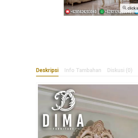
click 
Deskripsi
Info Tambahan
Diskusi (0)