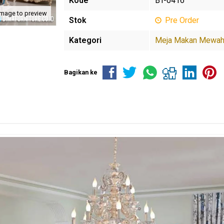
Kode
BT-0416
image to preview
Stok
Pre Order
Kategori
Meja Makan Mewa
Bagikan ke