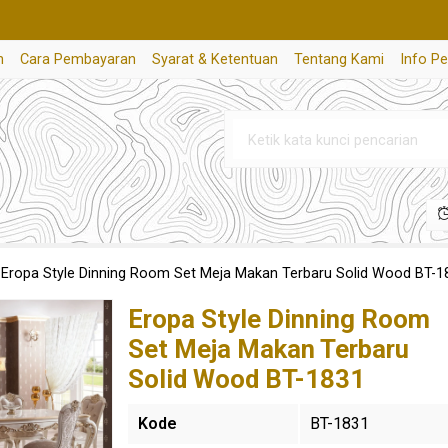
n
Cara Pembayaran
Syarat & Ketentuan
Tentang Kami
Info P
»
Eropa Style Dinning Room Set Meja Makan Terbaru Solid Wood BT-1
Eropa Style Dinning Room
Set Meja Makan Terbaru
Solid Wood BT-1831
Kode
BT-1831