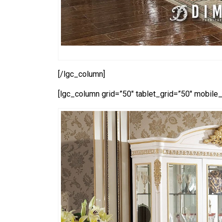
[/lgc_column]
[lgc_column grid=”50″ tablet_grid=”50″ mobile_