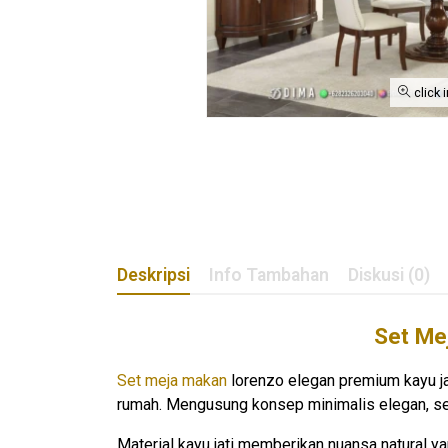
click 
Deskripsi
Info Tambahan
Diskusi (0)
Set Me
Set meja makan
lorenzo elegan premium kayu j
rumah. Mengusung konsep minimalis elegan, set 
Material kayu jati memberikan nuansa natural y