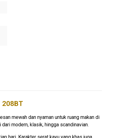
i 208BT
 kesan mewah dan nyaman untuk ruang makan di
dari modern, klasik, hingga scandinavian.
ap hari. Karakter serat kayu yang khas juga