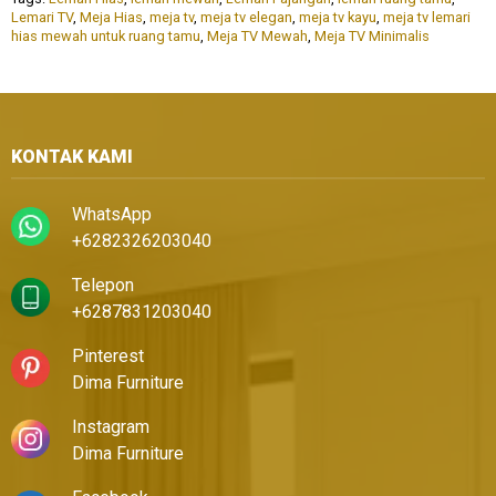
Lemari TV
,
Meja Hias
,
meja tv
,
meja tv elegan
,
meja tv kayu
,
meja tv lemari
hias mewah untuk ruang tamu
,
Meja TV Mewah
,
Meja TV Minimalis
KONTAK KAMI
WhatsApp
+6282326203040
Telepon
+6287831203040
Pinterest
Dima Furniture
Instagram
Dima Furniture