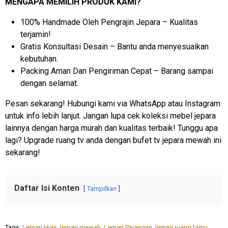
MENGAPA MEMILIH PRODUK KAMI?
100% Handmade Oleh Pengrajin Jepara – Kualitas
terjamin!
Gratis Konsultasi Desain – Bantu anda menyesuaikan
kebutuhan.
Packing Aman Dan Pengiriman Cepat – Barang sampai
dengan selamat.
Pesan sekarang! Hubungi kami via WhatsApp atau Instagram
untuk info lebih lanjut. Jangan lupa cek koleksi mebel jepara
lainnya dengan harga murah dan kualitas terbaik! Tunggu apa
lagi? Upgrade ruang tv anda dengan bufet tv jepara mewah ini
sekarang!
Daftar Isi Konten
Tampilkan
Tags:
Lemari Hias
,
lemari mewah
,
Lemari Pajangan
,
lemari ruang tamu
,