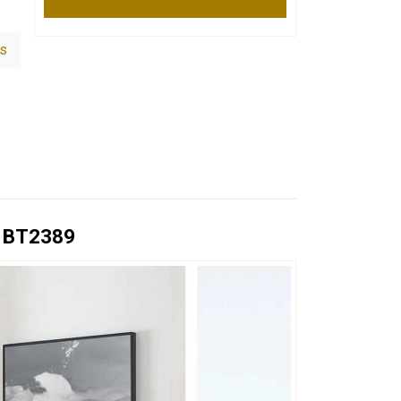
is
y BT2389