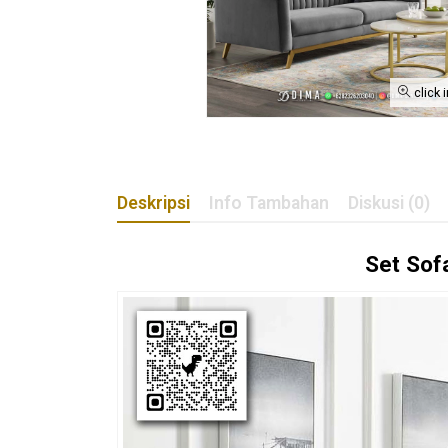
click 
Deskripsi
Info Tambahan
Diskusi (0)
Set
Sof