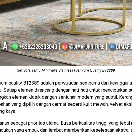
Set Sofa Tamu Minimalis Stainless Premium Quality BT2389
ium quality BT2389 adalah perwujudan sempurna dari keanggun
Setiap elemen dirancang dengan hati-hati untuk menciptakan su
an elemen klasik dengan sentuhan modern yang subtil. Kerangk
n-bahan yang dipilih dengan cermat seperti kulit mewah, velvet ek
ng kaya.
an sebagai prioritas utama. Busa berkualitas tinggi yang teb
 dudukan yang empuk dan lembut memberikan keselesaan ekstra,