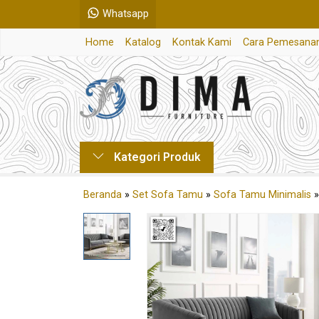
Whatsapp
Home
Katalog
Kontak Kami
Cara Pemesana
Kategori Produk
Beranda
»
Set Sofa Tamu
»
Sofa Tamu Minimalis