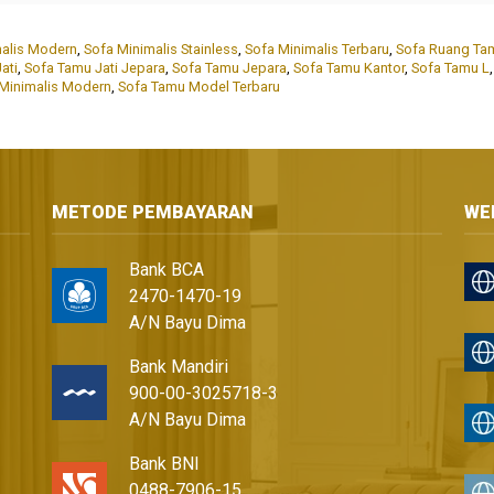
malis Modern
,
Sofa Minimalis Stainless
,
Sofa Minimalis Terbaru
,
Sofa Ruang Ta
ati
,
Sofa Tamu Jati Jepara
,
Sofa Tamu Jepara
,
Sofa Tamu Kantor
,
Sofa Tamu L
Minimalis Modern
,
Sofa Tamu Model Terbaru
METODE PEMBAYARAN
WE
Bank BCA
2470-1470-19
A/N Bayu Dima
Bank Mandiri
900-00-3025718-3
A/N Bayu Dima
Bank BNI
0488-7906-15