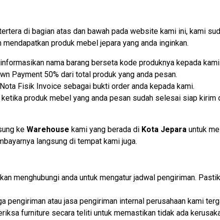
tertera di bagian atas dan bawah pada website kami ini, kami
mendapatkan produk mebel jepara yang anda inginkan.
lu informasikan nama barang berseta kode produknya kepada kami
own Payment 50% dari total produk yang anda pesan.
ota Fisik Invoice sebagai bukti order anda kepada kami.
etika produk mebel yang anda pesan sudah selesai siap kirim d
gsung ke
Warehouse
kami yang berada di
Kota Jepara
untuk me
embayarnya langsung di tempat kami juga.
i akan menghubungi anda untuk mengatur jadwal pengiriman. Past
iga pengiriman atau jasa pengiriman internal perusahaan kami t
iksa furniture secara teliti untuk memastikan tidak ada kerusaka