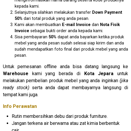
menginformasikan nama barang beserta kode produknya
kepada kami.
Selanjutnya silahkan melakukan transfer
D
own Payment
50%
dari total produk yang anda pesan.
Kami akan membuatkan
E
-mail Invoice
dan
N
ota Fisik
Invoice
sebagai bukti order anda kepada kami.
Sisa pembayaran
50%
dapat anda bayarkan ketika produk
mebel yang anda pesan sudah selesai siap kirim dan anda
sudah mendapatkan foto final dari produk mebel yang anda
pesan.
Untuk pemesanan offline anda bisa datang langsung ke
Warehouse
kami yang berada di
Kota Jepara
untuk
melakukan pembelian produk mebel yang anda inginkan
(jika
ready stock)
serta anda dapat membayarnya langsung di
tempat kami juga.
Info Perawatan
Rutin membersihkan debu dari produk furniture.
Jangan terkena air berwarna atau zat kimia berbentuk
cair.