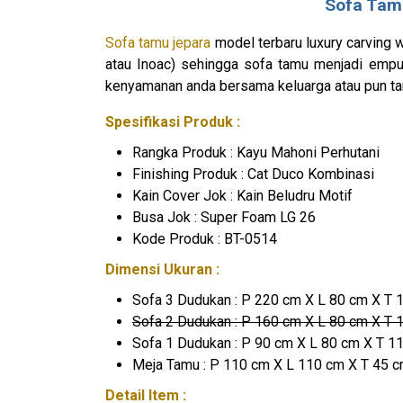
Sofa Tam
Sofa tamu jepara
model terbaru luxury carving 
atau Inoac) sehingga sofa tamu menjadi empu
kenyamanan anda bersama keluarga atau pun t
Spesifikasi Produk :
Rangka Produk : Kayu Mahoni Perhutani
Finishing Produk : Cat Duco Kombinasi
Kain Cover Jok : Kain Beludru Motif
Busa Jok : Super Foam LG 26
Kode Produk : BT-0514
Dimensi Ukuran :
Sofa 3 Dudukan : P 220 cm X L 80 cm X T 
Sofa 2 Dudukan : P 160 cm X L 80 cm X T 
Sofa 1 Dudukan : P 90 cm X L 80 cm X T 1
Meja Tamu : P 110 cm X L 110 cm X T 45 
Detail Item :