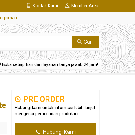
Kontak Kami
Member Area
engiriman
Cari
Buka setiap hari dan layanan tanya jawab 24 jam!
PRE ORDER
te
Hubungi kami untuk informasi lebih lanjut
mengenai pemesanan produk ini.
Hubungi Kami