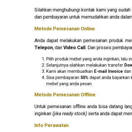
Silahkan menghubungi kontak kami yang sudah 
dan pembayaran untuk memudahkan anda dalam 
Metode Pemesanan Online
Anda dapat melakukan pemesanan produk mebe
Telepon
, dan
Video Call
. Dan proses pembayar
Pilih produk mebel yang anda inginkan, lal
Selanjutnya silahkan melakukan transfer
D
o
Kami akan membuatkan
E
-mail Invoice
da
Sisa pembayaran
50%
dapat anda bayarkan k
mebel yang anda pesan.
Metode Pemesanan Offline
Untuk pemesanan offline anda bisa datang la
inginkan
(jika ready stock)
serta anda dapat mem
Info Perawatan