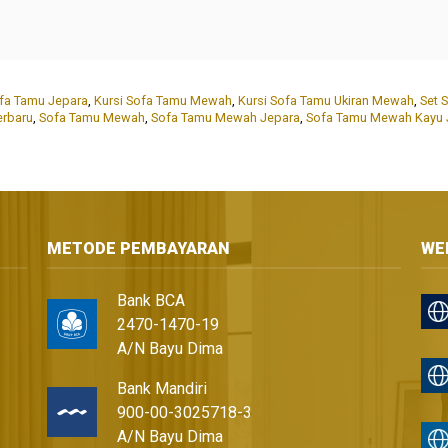
ofa Tamu Jepara
,
Kursi Sofa Tamu Mewah
,
Kursi Sofa Tamu Ukiran Mewah
,
Set 
erbaru
,
Sofa Tamu Mewah
,
Sofa Tamu Mewah Jepara
,
Sofa Tamu Mewah Kayu J
METODE PEMBAYARAN
WE
Bank BCA
2470-1470-19
A/N Bayu Dima
Bank Mandiri
900-00-3025718-3
A/N Bayu Dima