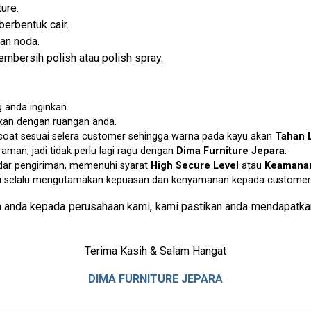
ure.
berbentuk cair.
an noda.
mbersih polish atau polish spray.
 anda inginkan.
ikan dengan ruangan anda.
p coat sesuai selera customer sehingga warna pada kayu akan
Tahan 
an, jadi tidak perlu lagi ragu dengan
Dima Furniture Jepara
.
dar pengiriman, memenuhi syarat
High Secure Level
atau
Keamanan
i selalu mengutamakan kepuasan dan kenyamanan kepada customer 
 anda kepada perusahaan kami, kami pastikan anda mendapatkan
Terima Kasih & Salam Hangat
DIMA FURNITURE JEPARA