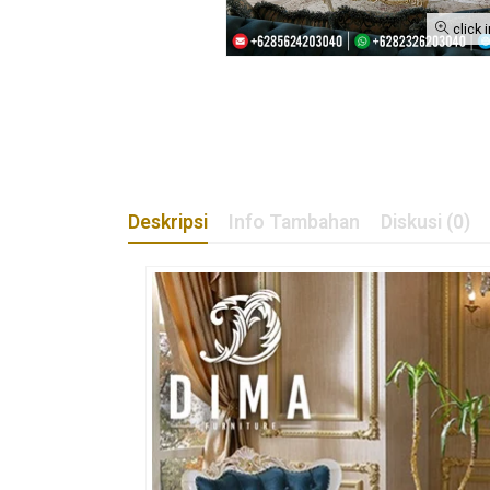
click 
Deskripsi
Info Tambahan
Diskusi (0)