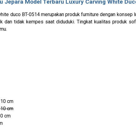
u Jepara
Model Terbaru Luxury Carving White Duc
white duco BT-0514 merupakan produk furniture dengan konsep l
k dan tidak kempes saat diduduki. Tingkat kualitas produk s
amu.
110 cm
110 cm
10 cm
cm