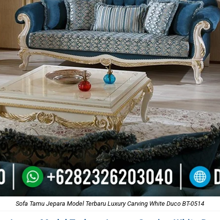
Sofa Tamu Jepara Model Terbaru Luxury Carving White Duco BT-0514