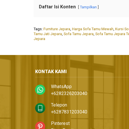
Daftar Isi Konten
Tampilkan
Tags:
Furniture Jepara
,
Harga Sofa Tamu Mewah
,
Kursi S
Tamu Jati Jepara
,
Sofa Tamu Jepara
,
Sofa Tamu Jepara T
Jepara
KONTAK KAMI
WhatsApp
+6282326203040
Telepon
+6287831203040
Pinterest