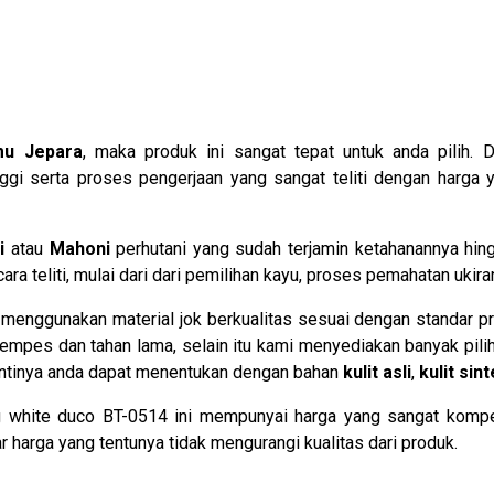
mu Jepara
, maka produk ini sangat tepat untuk anda pilih. 
ggi serta proses pengerjaan yang sangat teliti dengan harga 
i
atau
Mahoni
perhutani yang sudah terjamin ketahanannya hi
a teliti, mulai dari dari pemilihan kayu, proses pemahatan ukir
enggunakan material jok berkualitas sesuai dengan standar pro
mpes dan tahan lama, selain itu kami menyediakan banyak pilih
nantinya anda dapat menentukan dengan bahan
kulit asli
,
kulit sint
g white duco BT-0514 ini mempunyai harga yang sangat kompet
arga yang tentunya tidak mengurangi kualitas dari produk.