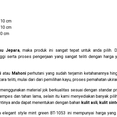
110 cm
110 cm
10 cm
mu Jepara
, maka produk ini sangat tepat untuk anda pilih. 
ggi serta proses pengerjaan yang sangat teliti dengan harga 
i
atau
Mahoni
perhutani yang sudah terjamin ketahanannya hi
a teliti, mulai dari dari pemilihan kayu, proses pemahatan ukir
enggunakan material jok berkualitas sesuai dengan standar pro
mpes dan tahan lama, selain itu kami menyediakan banyak pilih
nantinya anda dapat menentukan dengan bahan
kulit asli
,
kulit sint
a elegant style mint green BT-1053 ini mempunyai harga yang