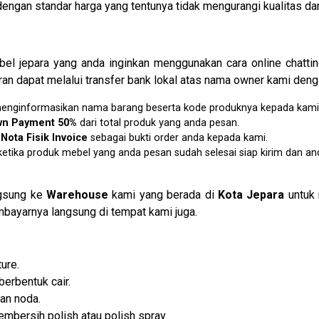
gan standar harga yang tentunya tidak mengurangi kualitas dar
l jepara yang anda inginkan menggunakan cara online chatti
an dapat melalui transfer bank lokal atas nama owner kami denga
u menginformasikan nama barang beserta kode produknya kepada kami
wn Payment 50%
dari total produk yang anda pesan.
n
N
ota Fisik Invoice
sebagai bukti order anda kepada kami.
etika produk mebel yang anda pesan sudah selesai siap kirim dan an
ngsung ke
Warehouse
kami yang berada di
Kota Jepara
untuk 
bayarnya langsung di tempat kami juga.
ure.
berbentuk cair.
an noda.
mbersih polish atau polish spray.