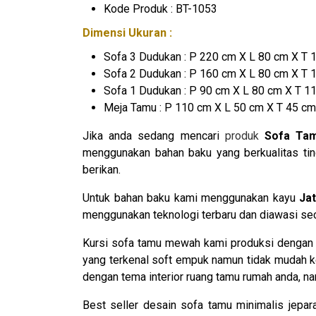
Kode Produk : BT-1053
Dimensi Ukuran :
Sofa 3 Dudukan : P 220 cm X L 80 cm X T 
Sofa 2 Dudukan : P 160 cm X L 80 cm X T 
Sofa 1 Dudukan : P 90 cm X L 80 cm X T 1
Meja Tamu : P 110 cm X L 50 cm X T 45 cm
Jika anda sedang mencari
produk
Sofa Ta
menggunakan bahan baku yang berkualitas tin
berikan.
Untuk bahan baku kami menggunakan kayu
Jat
menggunakan teknologi terbaru dan diawasi secar
Kursi sofa tamu mewah kami produksi dengan m
yang terkenal soft empuk namun tidak mudah ke
dengan tema interior ruang tamu rumah anda, 
Best seller desain sofa tamu minimalis jepar