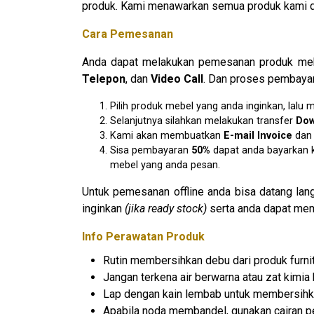
produk. Kami menawarkan semua produk kami den
Cara Pemesanan
Anda dapat melakukan pemesanan produk mebe
Telepon
, dan
Video Call
. Dan proses pembayar
Pilih produk mebel yang anda inginkan, lal
Selanjutnya silahkan melakukan transfer
D
o
Kami akan membuatkan
E
-mail Invoice
da
Sisa pembayaran
50%
dapat anda bayarkan k
mebel yang anda pesan.
Untuk pemesanan offline anda bisa datang la
inginkan
(jika ready stock)
serta anda dapat mem
Info Perawatan Produk
Rutin membersihkan debu dari produk furnit
Jangan terkena air berwarna atau zat kimia 
Lap dengan kain lembab untuk membersihk
Apabila noda membandel, gunakan cairan pe