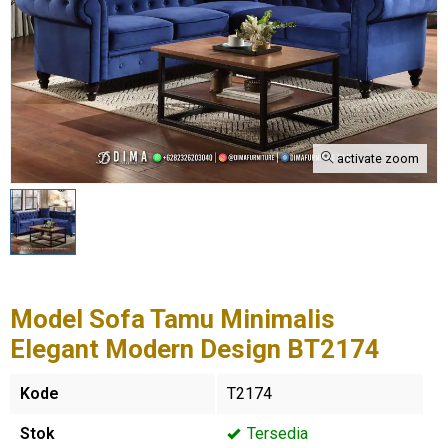
activate zoom
Model Sofa Tamu Minimalis
Elegant Modern Design BT2174
Kode
T2174
Stok
Tersedia