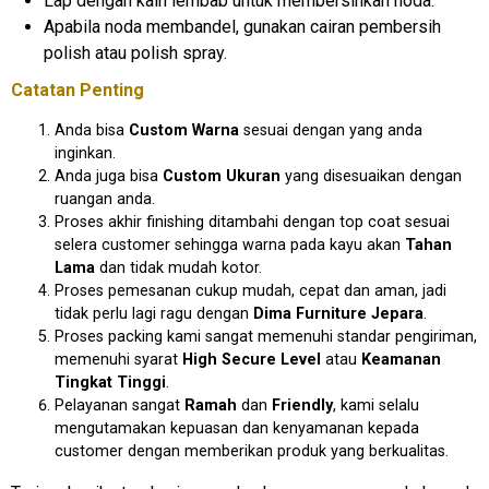
Lap dengan kain lembab untuk membersihkan noda.
Apabila noda membandel, gunakan cairan pembersih
polish atau polish spray.
Catatan Penting
Anda bisa
Custom Warna
sesuai dengan yang anda
inginkan.
Anda juga bisa
Custom Ukuran
yang disesuaikan dengan
ruangan anda.
Proses akhir finishing ditambahi dengan top coat sesuai
selera customer sehingga warna pada kayu akan
Tahan
Lama
dan tidak mudah kotor.
Proses pemesanan cukup mudah, cepat dan aman, jadi
tidak perlu lagi ragu dengan
Dima Furniture Jepara
.
Proses packing kami sangat memenuhi standar pengiriman,
memenuhi syarat
High Secure Level
atau
Keamanan
Tingkat Tinggi
.
Pelayanan sangat
Ramah
dan
Friendly
, kami selalu
mengutamakan kepuasan dan kenyamanan kepada
customer dengan memberikan produk yang berkualitas.