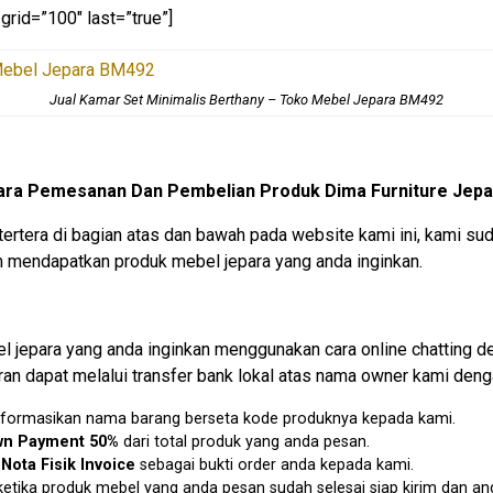
grid=”100″ last=”true”]
Jual Kamar Set Minimalis Berthany – Toko Mebel Jepara BM492
ara Pemesanan Dan Pembelian Produk Dima Furniture Jepa
tertera di bagian atas dan bawah pada website kami ini, kami
mendapatkan produk mebel jepara yang anda inginkan.
jepara yang anda inginkan menggunakan cara online chatting d
an dapat melalui transfer bank lokal atas nama owner kami denga
u informasikan nama barang berseta kode produknya kepada kami.
n Payment 50%
dari total produk yang anda pesan.
n
Nota Fisik Invoice
sebagai bukti order anda kepada kami.
etika produk mebel yang anda pesan sudah selesai siap kirim dan an