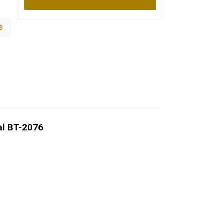
s
al BT-2076