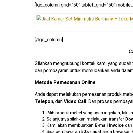
[lgc_column grid=”50″ tablet_grid=”50″ mobile_
[/lgc_column]
C
Silahkan menghubungi kontak kami yang sudah 
dan pembayaran untuk memudahkan anda dalam 
Metode Pemesanan Online
Anda dapat melakukan pemesanan produk mebel 
Telepon
, dan
Video Call
. Dan proses pembayar
Pilih produk mebel yang anda inginkan, lal
Selanjutnya silahkan melakukan transfer
Dow
Kami akan membuatkan
E-mail Invoice
da
Sisa pembayaran
50%
dapat anda bayarkan k