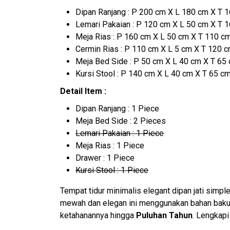
Dipan Ranjang : P 200 cm X L 180 cm X T 
Lemari Pakaian : P 120 cm X L 50 cm X T 
Meja Rias : P 160 cm X L 50 cm X T 110 c
Cermin Rias : P 110 cm X L 5 cm X T 120 
Meja Bed Side : P 50 cm X L 40 cm X T 65
Kursi Stool : P 140 cm X L 40 cm X T 65 c
Detail Item :
Dipan Ranjang : 1 Piece
Meja Bed Side : 2 Pieces
Lemari Pakaian : 1 Piece
Meja Rias : 1 Piece
Drawer : 1 Piece
Kursi Stool : 1 Piece
Tempat tidur minimalis elegant dipan jati simpl
mewah dan elegan ini menggunakan bahan baku 
ketahanannya hingga
Puluhan Tahun
. Lengkap