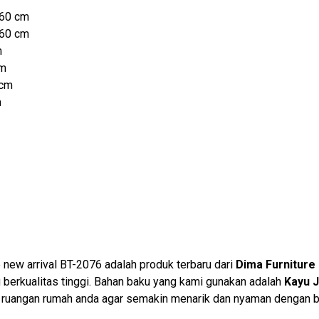
160 cm
160 cm
m
cm
 cm
m
e new arrival BT-2076 adalah produk terbaru dari
Dima Furniture
berkualitas tinggi. Bahan baku yang kami gunakan adalah
Kayu J
i ruangan rumah anda agar semakin menarik dan nyaman dengan 