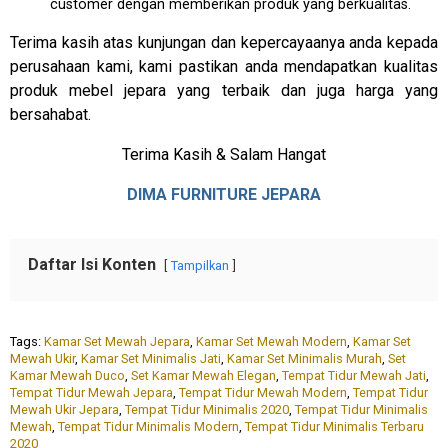
customer dengan memberikan produk yang berkualitas.
Terima kasih atas kunjungan dan kepercayaanya anda kepada
perusahaan kami, kami pastikan anda mendapatkan kualitas
produk mebel jepara yang terbaik dan juga harga yang
bersahabat.
Terima Kasih & Salam Hangat
DIMA FURNITURE JEPARA
Daftar Isi Konten
Tampilkan
Tags:
Kamar Set Mewah Jepara
,
Kamar Set Mewah Modern
,
Kamar Set
Mewah Ukir
,
Kamar Set Minimalis Jati
,
Kamar Set Minimalis Murah
,
Set
Kamar Mewah Duco
,
Set Kamar Mewah Elegan
,
Tempat Tidur Mewah Jati
,
Tempat Tidur Mewah Jepara
,
Tempat Tidur Mewah Modern
,
Tempat Tidur
Mewah Ukir Jepara
,
Tempat Tidur Minimalis 2020
,
Tempat Tidur Minimalis
Mewah
,
Tempat Tidur Minimalis Modern
,
Tempat Tidur Minimalis Terbaru
2020