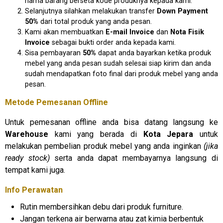
nama barang berseta kode produknya kepada kami.
Selanjutnya silahkan melakukan transfer
D
own Payment
50%
dari total produk yang anda pesan.
Kami akan membuatkan
E
-mail Invoice
dan
N
ota Fisik
Invoice
sebagai bukti order anda kepada kami.
Sisa pembayaran
50%
dapat anda bayarkan ketika produk
mebel yang anda pesan sudah selesai siap kirim dan anda
sudah mendapatkan foto final dari produk mebel yang anda
pesan.
Metode Pemesanan Offline
Untuk pemesanan offline anda bisa datang langsung ke
Warehouse
kami yang berada di
Kota Jepara
untuk
melakukan pembelian produk mebel yang anda inginkan
(jika
ready stock)
serta anda dapat membayarnya langsung di
tempat kami juga.
Info Perawatan
Rutin membersihkan debu dari produk furniture.
Jangan terkena air berwarna atau zat kimia berbentuk