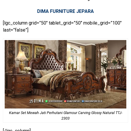
DIMA FURNITURE JEPARA
[lgc_column grid=”50″ tablet_grid=”50″ mobile_grid=”100″
last=”false”]
Kamar Set Mewah Jati Perhutani Glamour Carving Glossy Natural TTJ-
2303
[/lgc_column]