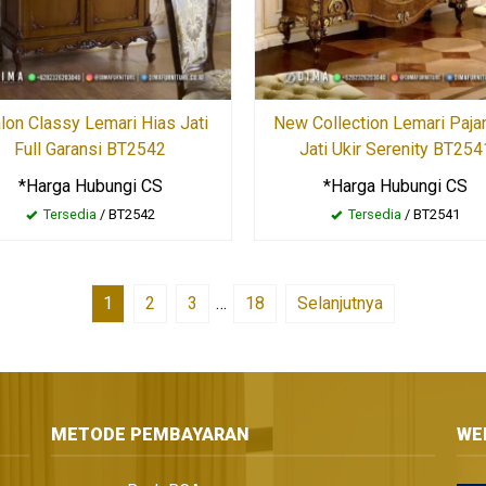
lon Classy Lemari Hias Jati
New Collection Lemari Paja
Full Garansi BT2542
Jati Ukir Serenity BT254
*Harga Hubungi CS
*Harga Hubungi CS
Tersedia
/ BT2542
Tersedia
/ BT2541
1
2
3
…
18
Selanjutnya
METODE PEMBAYARAN
WE