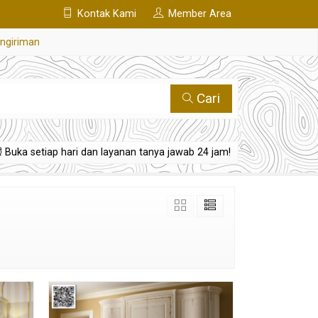
Kontak Kami
Member Area
engiriman
Cari
Buka setiap hari dan layanan tanya jawab 24 jam!