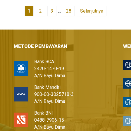
1
2
3
…
28
Selanjutnya
METODE PEMBAYARAN
WE
Bank BCA
2470-1470-19
A/N Bayu Dima
Bank Mandiri
900-00-3025718-3
A/N Bayu Dima
Bank BNI
0488-7906-15
A/N Bayu Dima