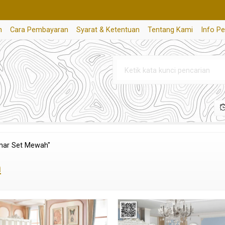
n
Cara Pembayaran
Syarat & Ketentuan
Tentang Kami
Info P
amar Set Mewah"
h