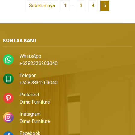
Sebelumnya
1
…
3
4
5
KONTAK KAMI
WhatsApp
+6282326203040
Telepon
+6287831203040
Pinterest
Dima Furniture
Instagram
Dima Furniture
Facebook