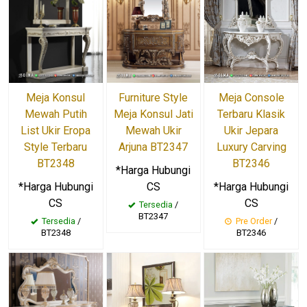
Meja Konsul
Meja Console
Furniture Style
Mewah Putih
Terbaru Klasik
Meja Konsul Jati
List Ukir Eropa
Ukir Jepara
Mewah Ukir
Style Terbaru
Luxury Carving
Arjuna BT2347
BT2348
BT2346
*Harga Hubungi
*Harga Hubungi
*Harga Hubungi
CS
CS
CS
Tersedia
/
BT2347
Tersedia
/
Pre Order
/
BT2348
BT2346