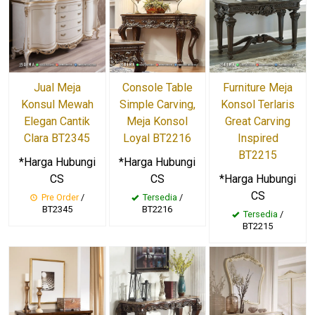
Jual Meja
Console Table
Furniture Meja
Konsul Mewah
Simple Carving,
Konsol Terlaris
Elegan Cantik
Meja Konsol
Great Carving
Clara BT2345
Loyal BT2216
Inspired
BT2215
*Harga Hubungi
*Harga Hubungi
CS
CS
*Harga Hubungi
CS
Pre Order
/
Tersedia
/
BT2345
BT2216
Tersedia
/
BT2215