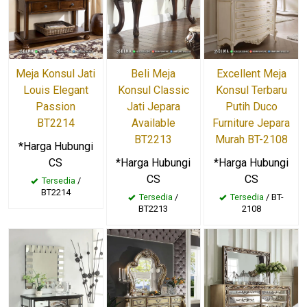
Meja Konsul Jati
Beli Meja
Excellent Meja
Louis Elegant
Konsul Classic
Konsul Terbaru
Passion
Jati Jepara
Putih Duco
BT2214
Available
Furniture Jepara
BT2213
Murah BT-2108
*Harga Hubungi
CS
*Harga Hubungi
*Harga Hubungi
CS
CS
Tersedia
/
BT2214
Tersedia
/
Tersedia
/ BT-
BT2213
2108