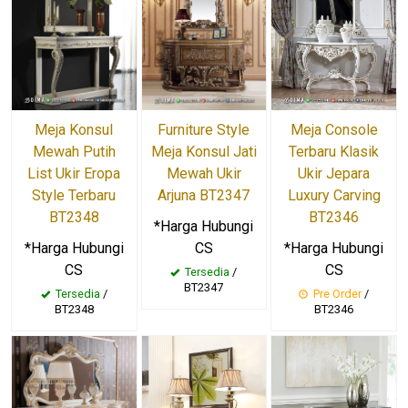
Meja Konsul
Meja Console
Furniture Style
Mewah Putih
Terbaru Klasik
Meja Konsul Jati
List Ukir Eropa
Ukir Jepara
Mewah Ukir
Style Terbaru
Luxury Carving
Arjuna BT2347
BT2348
BT2346
*Harga Hubungi
*Harga Hubungi
*Harga Hubungi
CS
CS
CS
Tersedia
/
BT2347
Tersedia
/
Pre Order
/
BT2348
BT2346