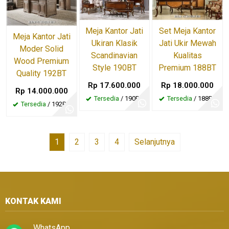
Meja Kantor Jati
Set Meja Kantor
Meja Kantor Jati
Ukiran Klasik
Jati Ukir Mewah
Moder Solid
Scandinavian
Kualitas
Wood Premium
Style 190BT
Premium 188BT
Quality 192BT
Rp 17.600.000
Rp 18.000.000
Rp 14.000.000
Tersedia
/ 190BT
Tersedia
/ 188BT
Tersedia
/ 192BT
1
2
3
4
Selanjutnya
KONTAK KAMI
WhatsApp