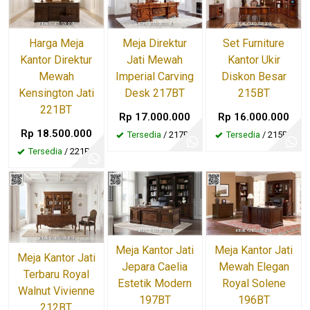
Harga Meja
Meja Direktur
Set Furniture
Kantor Direktur
Jati Mewah
Kantor Ukir
Mewah
Imperial Carving
Diskon Besar
Kensington Jati
Desk 217BT
215BT
221BT
Rp 17.000.000
Rp 16.000.000
Rp 18.500.000
Tersedia
/ 217BT
Tersedia
/ 215BT
Tersedia
/ 221BT
Meja Kantor Jati
Meja Kantor Jati
Meja Kantor Jati
Jepara Caelia
Mewah Elegan
Terbaru Royal
Estetik Modern
Royal Solene
Walnut Vivienne
197BT
196BT
212BT