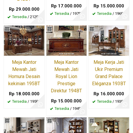
Rp 17.000.000
Rp 15.000.000
Rp 29.000.000
Tersedia
/ 197BT
Tersedia
/ 196BT
Tersedia
/ 212BT
Meja Kantor
Meja Kantor
Meja Kerja Jati
Mewah Jati
Mewah Jati
Ukir Premium
Homura Desain
Royal Lion
Grand Palace
kekinian 195BT
Prestige
Eléganza 193BT
Direktur 194BT
Rp 18.000.000
Rp 16.000.000
Rp 15.000.000
Tersedia
/ 195BT
Tersedia
/ 193BT
Tersedia
/ 194BT