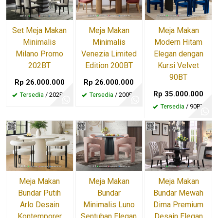
Set Meja Makan
Meja Makan
Meja Makan
Minimalis
Minimalis
Modern Hitam
Milano Promo
Venezia Limited
Elegan dengan
202BT
Edition 200BT
Kursi Velvet
90BT
Rp 26.000.000
Rp 26.000.000
Rp 35.000.000
Tersedia
/ 202BT
Tersedia
/ 200BT
Tersedia
/ 90BT
Meja Makan
Meja Makan
Meja Makan
Bundar Putih
Bundar
Bundar Mewah
Arlo Desain
Minimalis Luno
Dima Premium
Kontemporer
Sentuhan Elegan
Desain Elegan