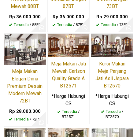
Mewah 88BT
87BT
73BT
Rp 36.000.000
Rp 36.000.000
Rp 29.000.000
Tersedia
/ 88BT
Tersedia
/ 87BT
Tersedia
/ 73BT
Kursi Makan
Meja Makan Jati
Meja Panjang
Mewah Carlson
Meja Makan
Jati Asli Jepara
Quality Grade A
Elegan Dima
BT2570
BT2571
Premium Desain
Modern Mewah
*Harga Hubungi
*Harga Hubungi
72BT
CS
CS
Rp 28.000.000
Tersedia
/
Tersedia
/
BT2570
BT2571
Tersedia
/ 72BT