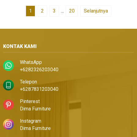
1
2
3
…
20
Selanjutnya
KONTAK KAMI
WhatsApp
+6282326203040
Telepon
+6287831203040
Pinterest
Dima Furniture
Instagram
Dima Furniture