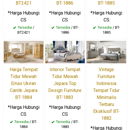
BT-1886
BT-1885
BT2421
*Harga Hubungi
*Harga Hubungi
*Harga Hubungi
CS
CS
CS
Tersedia
/ BT-
Tersedia
/ BT-
Tersedia
/
1886
1885
BT2421
Harga Tempat
Interior Tempat
Vintage
Tidur Mewah
Tidur Mewah
Furniture
Emas Ukiran
Jepara Top
Indonesia
Cantik Jepara
Design Furniture
Tempat Tidur
BT-1884
BT-1883
Minimalis
Terbaru
*Harga Hubungi
*Harga Hubungi
Eksklusif BT-
CS
CS
1882
Tersedia
/ BT-
Tersedia
/ BT-
1884
1883
*Harga Hubungi