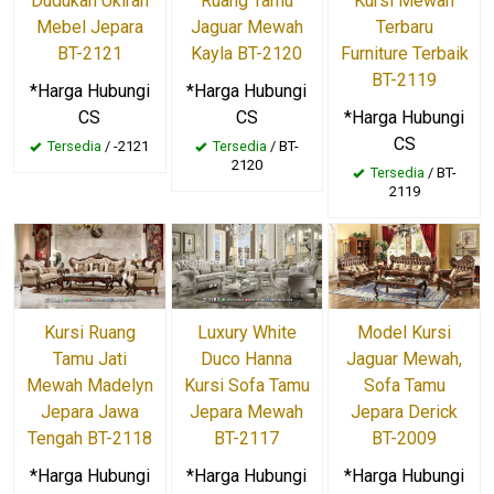
Dudukan Ukiran
Ruang Tamu
Kursi Mewah
Mebel Jepara
Jaguar Mewah
Terbaru
BT-2121
Kayla BT-2120
Furniture Terbaik
BT-2119
*Harga Hubungi
*Harga Hubungi
CS
CS
*Harga Hubungi
CS
Tersedia
/ -2121
Tersedia
/ BT-
2120
Tersedia
/ BT-
2119
Kursi Ruang
Luxury White
Model Kursi
Tamu Jati
Duco Hanna
Jaguar Mewah,
Mewah Madelyn
Kursi Sofa Tamu
Sofa Tamu
Jepara Jawa
Jepara Mewah
Jepara Derick
Tengah BT-2118
BT-2117
BT-2009
*Harga Hubungi
*Harga Hubungi
*Harga Hubungi