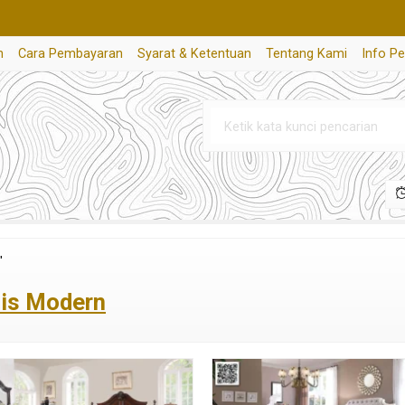
n
Cara Pembayaran
Syarat & Ketentuan
Tentang Kami
Info P
"
lis Modern