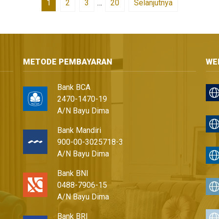
1
2
3
…
20
Selanjutnya
METODE PEMBAYARAN
WE
Bank BCA
2470-1470-19
A/N Bayu Dima
Bank Mandiri
900-00-3025718-3
A/N Bayu Dima
Bank BNI
0488-7906-15
A/N Bayu Dima
Bank BRI