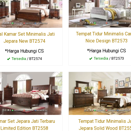
Tempat Tidur Minimalis Ca
al Kamar Set Minimalis Jati
Nice Design BT2573
Jepara New BT2574
*Harga Hubungi CS
*Harga Hubungi CS
Tersedia
/ BT2573
Tersedia
/ BT2574
ar Set Jepara Jati Terbaru
Tempat Tidur Minimalis Ja
Limited Edition BT2558
Jepara Solid Wood BT25