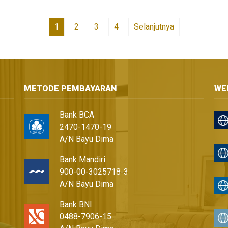
1
2
3
4
Selanjutnya
METODE PEMBAYARAN
WE
Bank BCA
2470-1470-19
A/N Bayu Dima
Bank Mandiri
900-00-3025718-3
A/N Bayu Dima
Bank BNI
0488-7906-15