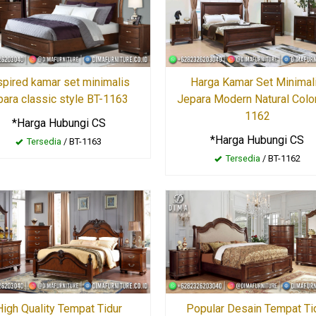
Harga Kamar Set Minimal
spired kamar set minimalis
Jepara Modern Natural Colo
para classic style BT-1163
1162
*Harga Hubungi CS
*Harga Hubungi CS
Tersedia
/ BT-1163
Tersedia
/ BT-1162
Popular Desain Tempat Ti
High Quality Tempat Tidur